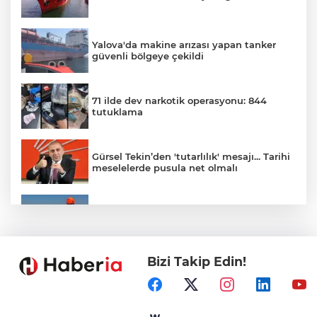
Yalova'da makine arızası yapan tanker
güvenli bölgeye çekildi
71 ilde dev narkotik operasyonu: 844
tutuklama
Gürsel Tekin’den 'tutarlılık' mesajı... Tarihi
meselelerde pusula net olmalı
Marmara Adası açıklarında arızalanan
tekne kurtarıldı
Bizi Takip Edin!
Samsun’da Alaçam'a yeni yaşam alanı
kazandırıldı