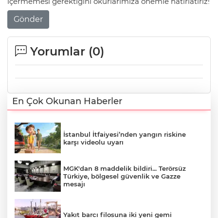
içermemesi gerektiğini okurlarımıza önemle hatırlatırız!
Gönder
Yorumlar (
0
)
En Çok Okunan Haberler
İstanbul İtfaiyesi’nden yangın riskine
karşı videolu uyarı
MGK'dan 8 maddelik bildiri... Terörsüz
Türkiye, bölgesel güvenlik ve Gazze
mesajı
Yakıt barcı filosuna iki yeni gemi