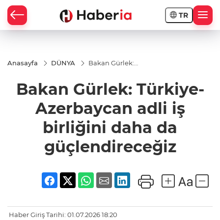
TR
Anasayfa
DÜNYA
Bakan Gürlek:
Türkiye-
Azerbaycan adli
Bakan Gürlek: Türkiye-
iş birliğini daha
da
güçlendireceğiz
Azerbaycan adli iş
birliğini daha da
güçlendireceğiz
Haber Giriş Tarihi: 01.07.2026 18:20