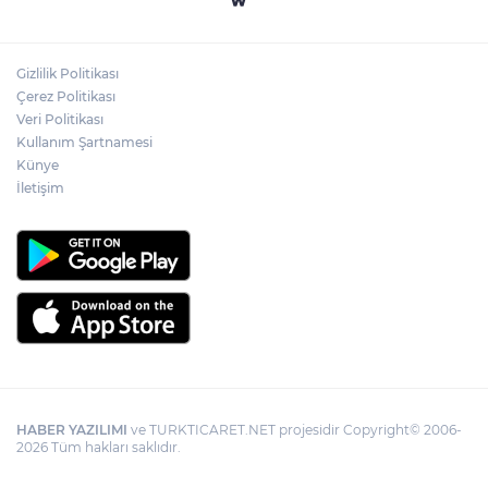
Yapay zekada onlarca uygulamanın
yerini tek asistan alabilir
Gizlilik Politikası
YÖK'ten uluslararası mezunlara ikamet
Çerez Politikası
kolaylığı... Süre 2 yıla kadar uzatılabilecek
Veri Politikası
Kullanım Şartnamesi
Künye
İletişim
HABER YAZILIMI
ve TURKTICARET.NET projesidir Copyright© 2006-
2026 Tüm hakları saklıdır.