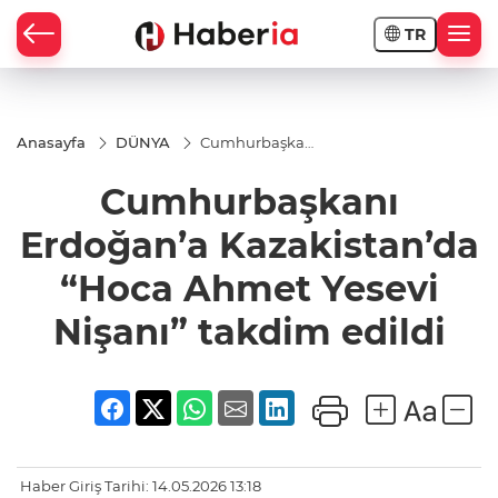
TR
Anasayfa
DÜNYA
Cumhurbaşkanı
Erdoğan’a
Kazakistan’da
Cumhurbaşkanı
“Hoca Ahmet
Yesevi Nişanı”
takdim edildi
Erdoğan’a Kazakistan’da
“Hoca Ahmet Yesevi
Nişanı” takdim edildi
Haber Giriş Tarihi: 14.05.2026 13:18