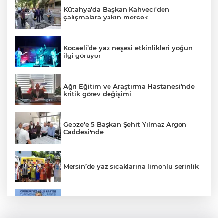
Kütahya'da Başkan Kahveci'den
çalışmalara yakın mercek
Kocaeli’de yaz neşesi etkinlikleri yoğun
ilgi görüyor
Ağrı Eğitim ve Araştırma Hastanesi’nde
kritik görev değişimi
Gebze'e 5 Başkan Şehit Yılmaz Argon
Caddesi'nde
Mersin’de yaz sıcaklarına limonlu serinlik
CHP'de kongre hazırlıkları hızlandı... 8 ile
daha yeni il başkanı atandı