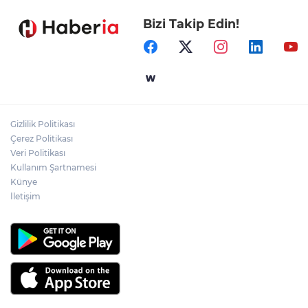
Bizi Takip Edin!
İçişleri Bakanı Çiftçi'den YÖK ziyareti
Gaziantep'in CODA&COBA'sında
mezuniyet sevinci
Gizlilik Politikası
Mersin'de 4 merkez ilçeye güçlü yağmur
Çerez Politikası
suyu yatırımı
Veri Politikası
Kullanım Şartnamesi
Künye
İletişim