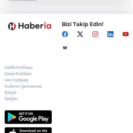
Marmara Adası açıklarında arızalanan
tekne kurtarıldı
Bizi Takip Edin!
Samsun’da Alaçam'a yeni yaşam alanı
kazandırıldı
Yapay zekada onlarca uygulamanın
yerini tek asistan alabilir
Gizlilik Politikası
YÖK'ten uluslararası mezunlara ikamet
Çerez Politikası
kolaylığı... Süre 2 yıla kadar uzatılabilecek
Veri Politikası
Kullanım Şartnamesi
Künye
İletişim