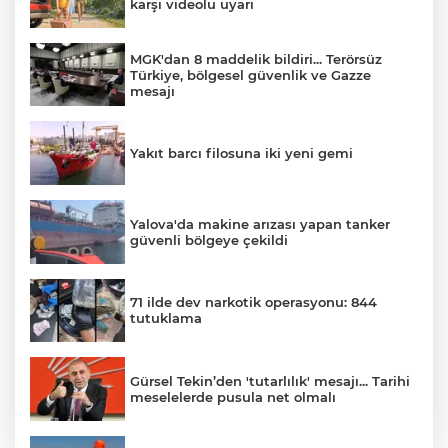
karşı videolu uyarı
MGK'dan 8 maddelik bildiri... Terörsüz
Türkiye, bölgesel güvenlik ve Gazze
mesajı
Yakıt barcı filosuna iki yeni gemi
Yalova'da makine arızası yapan tanker
güvenli bölgeye çekildi
71 ilde dev narkotik operasyonu: 844
tutuklama
Gürsel Tekin’den 'tutarlılık' mesajı... Tarihi
meselelerde pusula net olmalı