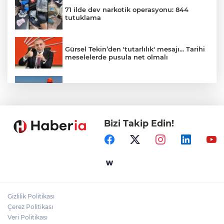
71 ilde dev narkotik operasyonu: 844
tutuklama
Gürsel Tekin’den 'tutarlılık' mesajı... Tarihi
meselelerde pusula net olmalı
Marmara Adası açıklarında arızalanan
tekne kurtarıldı
Bizi Takip Edin!
Samsun’da Alaçam'a yeni yaşam alanı
kazandırıldı
Yapay zekada onlarca uygulamanın
yerini tek asistan alabilir
Gizlilik Politikası
YÖK'ten uluslararası mezunlara ikamet
Çerez Politikası
kolaylığı... Süre 2 yıla kadar uzatılabilecek
Veri Politikası