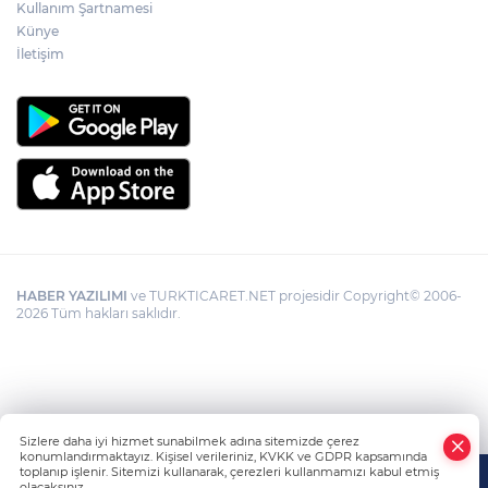
Kullanım Şartnamesi
Künye
İletişim
HABER YAZILIMI
ve TURKTICARET.NET projesidir Copyright© 2006-
2026 Tüm hakları saklıdır.
Sizlere daha iyi hizmet sunabilmek adına sitemizde çerez
konumlandırmaktayız. Kişisel verileriniz, KVKK ve GDPR kapsamında
toplanıp işlenir. Sitemizi kullanarak, çerezleri kullanmamızı kabul etmiş
olacaksınız.