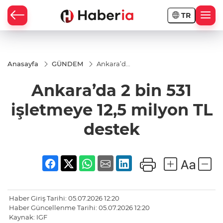
TR
Anasayfa
GÜNDEM
Ankara’da
2 bin 531
işletmeye
Ankara’da 2 bin 531
12,5
milyon TL
destek
işletmeye 12,5 milyon TL
destek
Haber Giriş Tarihi: 05.07.2026 12:20
Haber Güncellenme Tarihi: 05.07.2026 12:20
Kaynak: IGF