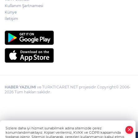
Kullanım Şartnamesi
Künye
İletişim
HABER YAZILIMI
ve TURKTICARET.NET projesidir Copyright© 2006-
2026 Tüm hakları saklıdır.
Sizlere daha iyi hizmet sunabilmek adına sitemizde çerez
konumlandırmaktayız. Kişisel verileriniz, KVKK ve GDPR kapsamında
toplanıp işlenir. Sitemizi kullanarak, çerezleri kullanmamızı kabul etmiş