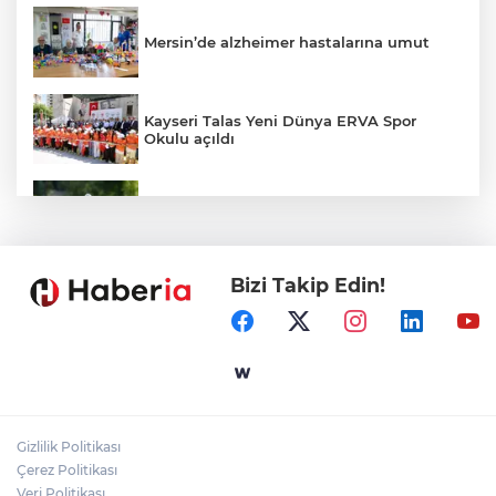
Mersin’de alzheimer hastalarına umut
Kayseri Talas Yeni Dünya ERVA Spor
Okulu açıldı
Ormanya’nın Atlas’ı yaban hayatına ışık
tutacak
Bizi Takip Edin!
Bursa İnegöl'de Alanyurt Yüzme
Havuzu'nda çalışmalar tam gaz
Kayseri Melikgazi'den ücretsiz yaz
kursları
Gizlilik Politikası
İzmit Belediyesi'nden muhtarlara doğum
Çerez Politikası
günü ziyareti
Veri Politikası