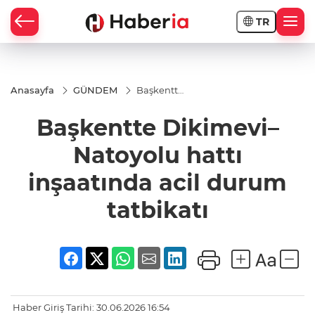
TR
Anasayfa
GÜNDEM
Başkentte
Dikimevi–
Natoyolu
Başkentte Dikimevi–
hattı
inşaatında
acil
Natoyolu hattı
durum
tatbikatı
inşaatında acil durum
tatbikatı
Haber Giriş Tarihi: 30.06.2026 16:54