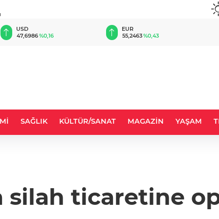
u
USD
EUR
47,6986
%0,16
55,2463
%0,43
Mİ
SAĞLIK
KÜLTÜR/SANAT
MAGAZİN
YAŞAM
T
a silah ticaretine o