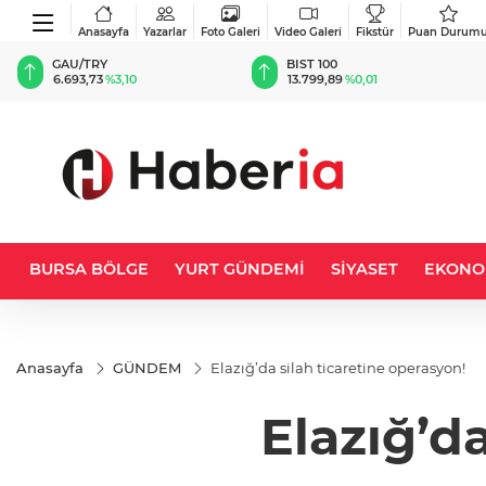
Anasayfa
Yazarlar
Foto Galeri
Video Galeri
Fikstür
Puan Durum
GAU/TRY
BIST 100
6.693,73
%3,10
13.799,89
%0,01
BURSA BÖLGE
YURT GÜNDEMİ
SİYASET
EKONO
Anasayfa
GÜNDEM
Elazığ’da silah ticaretine operasyon!
Elazığ’d