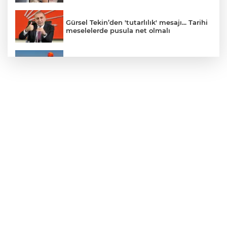
Gürsel Tekin’den 'tutarlılık' mesajı... Tarihi
meselelerde pusula net olmalı
Marmara Adası açıklarında arızalanan
tekne kurtarıldı
Samsun’da Alaçam'a yeni yaşam alanı
kazandırıldı
Yapay zekada onlarca uygulamanın
yerini tek asistan alabilir
YÖK'ten uluslararası mezunlara ikamet
kolaylığı... Süre 2 yıla kadar uzatılabilecek