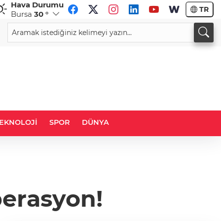
Hava Durumu
TR
Bursa
30 °
GBP
CHF
64,4171
%0,40
59,1139
%0,93
EKNOLOJİ
SPOR
DÜNYA
perasyon!