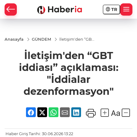
TR
Anasayfa
GÜNDEM
İletişim'den “GBT
iddiası”
açıklaması:
İletişim'den “GBT
"İddialar
dezenformasyon"
iddiası” açıklaması:
"İddialar
dezenformasyon"
Haber Giriş Tarihi: 30.06.2026 13:22