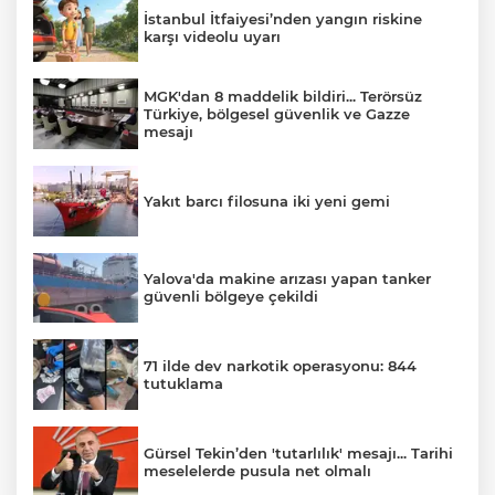
İstanbul İtfaiyesi’nden yangın riskine
karşı videolu uyarı
MGK'dan 8 maddelik bildiri... Terörsüz
Türkiye, bölgesel güvenlik ve Gazze
mesajı
Yakıt barcı filosuna iki yeni gemi
Yalova'da makine arızası yapan tanker
güvenli bölgeye çekildi
71 ilde dev narkotik operasyonu: 844
tutuklama
Gürsel Tekin’den 'tutarlılık' mesajı... Tarihi
meselelerde pusula net olmalı