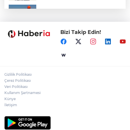
Marmara Adası açıklarında arızalanan
tekne kurtarıldı
Bizi Takip Edin!
Samsun’da Alaçam'a yeni yaşam alanı
kazandırıldı
Yapay zekada onlarca uygulamanın
yerini tek asistan alabilir
Gizlilik Politikası
YÖK'ten uluslararası mezunlara ikamet
Çerez Politikası
kolaylığı... Süre 2 yıla kadar uzatılabilecek
Veri Politikası
Kullanım Şartnamesi
Künye
İletişim