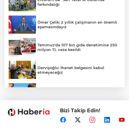
farkındalığı
Ömer Çelik: 2 yıllık çalışmanın en önemli
aşamasındayız
Temmuz'da 107 bin gıda denetimine 250
milyon TL ceza kesildi
Dervişoğlu: İhanet belgesini kabul
etmeyeceğiz
Sakarya'da gençler istedi, Başkan
Alemdar talimat verdi
Bizi Takip Edin!
İçişleri Bakanı Çiftçi'den YÖK ziyareti