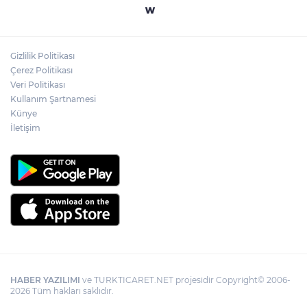
Akademi Manisa’da eğitimler başladı
Gizlilik Politikası
Gebze'e 5 Başkan Şehit Yılmaz Argon
Çerez Politikası
Caddesi'nde
Veri Politikası
Kullanım Şartnamesi
Künye
İletişim
HABER YAZILIMI
ve TURKTICARET.NET projesidir Copyright© 2006-
2026 Tüm hakları saklıdır.