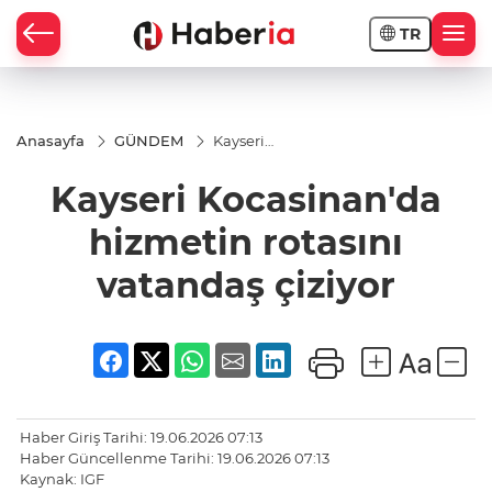
TR
Anasayfa
GÜNDEM
Kayseri
Kocasinan'da
hizmetin
Kayseri Kocasinan'da
rotasını
vatandaş
çiziyor
hizmetin rotasını
vatandaş çiziyor
Haber Giriş Tarihi: 19.06.2026 07:13
Haber Güncellenme Tarihi: 19.06.2026 07:13
Kaynak: IGF