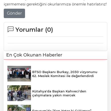
içermemesi gerektiğini okurlarımıza önemle hatırlatırız!
Gönder
Yorumlar (
0
)
En Çok Okunan Haberler
BTSO Başkanı Burkay, 2030 vizyonunu
62. Meslek Komitesi ile değerlendirdi
Kütahya'da Başkan Kahveci'den
çalışmalara yakın mercek
Erzurum’da “Sen Yeter ki Gülümse”