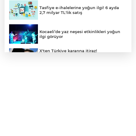
Tasfiye e-ihalelerine yoğun ilgi! 6 ayda
2,7 milyar TL'lik satış
Kocaeli’de yaz neşesi etkinlikleri yoğun
ilgi görüyor
X'ten Türkiye kararına itiraz!
İmamoğlu'nun Cumhurbaşkanlığı
Adaylığı Ofisi hesabına erişim engeli
mahkemeye taşındı
Mersin'de 4 merkez ilçeye güçlü yağmur
suyu yatırımı
Türk Kayak Merkezleri Birliği'nin 3'üncü
zirvesi Kayseri Erciyes'te
Özgür Aras'ın çok konuşulan kitabı yeni
baskısını Titanic Luxury Collection
Bodrum’da kutladı