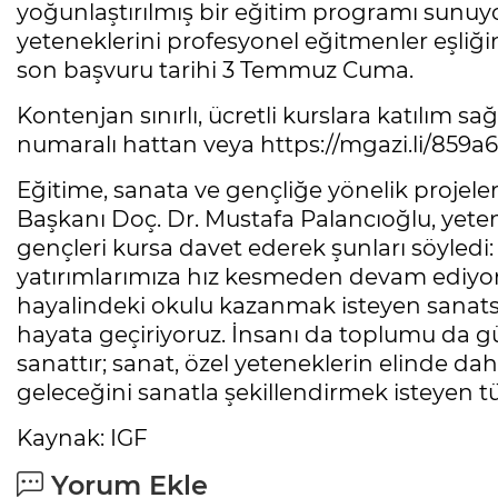
yoğunlaştırılmış bir eğitim programı sunuy
yeteneklerini profesyonel eğitmenler eşliği
son başvuru tarihi 3 Temmuz Cuma.
Kontenjan sınırlı, ücretli kurslara katılım sa
numaralı hattan veya https://mgazi.li/859a65
Eğitime, sanata ve gençliğe yönelik projele
Başkanı Doç. Dr. Mustafa Palancıoğlu, ye
gençleri kursa davet ederek şunları söyledi:
yatırımlarımıza hız kesmeden devam ediyor
hayalindeki okulu kazanmak isteyen sanatsev
hayata geçiriyoruz. İnsanı da toplumu da gü
sanattır; sanat, özel yeteneklerin elinde da
geleceğini sanatla şekillendirmek isteyen t
Kaynak: IGF
Yorum Ekle