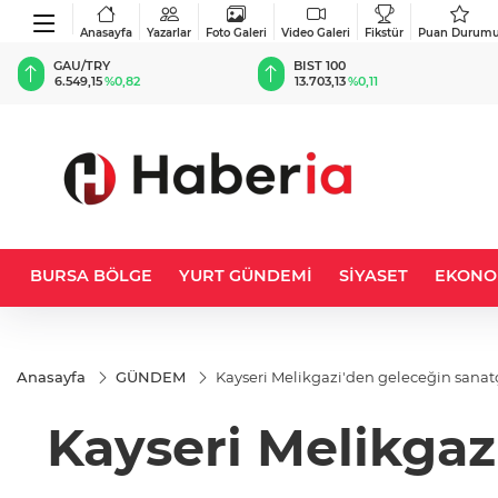
Anasayfa
Yazarlar
Foto Galeri
Video Galeri
Fikstür
Puan Durum
BIST 100
USD
13.703,13
%0,11
47,5755
%0,05
BURSA BÖLGE
YURT GÜNDEMİ
SİYASET
EKONO
Anasayfa
GÜNDEM
Kayseri Melikgazi'den geleceğin sanat
Kayseri Melikgaz