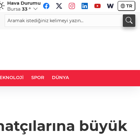
Hava Durumu
TR
Bursa
33 °
CHF
CAD
59,0072
%0,16
33,9633
%0,07
EKNOLOJİ
SPOR
DÜNYA
natçılarına büyük