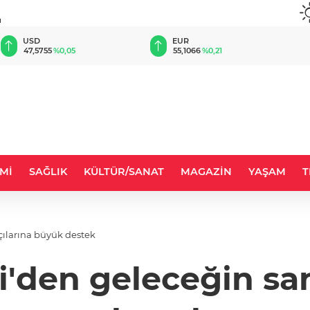
u
EUR
GBP
55,1066
%0,21
64,2298
%0,24
Mİ
SAĞLIK
KÜLTÜR/SANAT
MAGAZİN
YAŞAM
T
çılarına büyük destek
i'den geleceğin sa