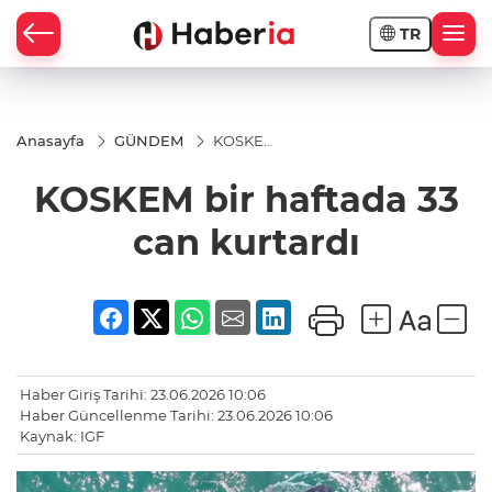
TR
Anasayfa
GÜNDEM
KOSKEM
bir
haftada
KOSKEM bir haftada 33
33 can
kurtardı
can kurtardı
Haber Giriş Tarihi: 23.06.2026 10:06
Haber Güncellenme Tarihi: 23.06.2026 10:06
Kaynak: IGF