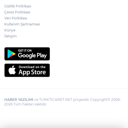
Gizlilik Politikası
YÖK'ten uluslararası mezunlara ikamet
Çerez Politikası
kolaylığı... Süre 2 yıla kadar uzatılabilecek
Veri Politikası
Kullanım Şartnamesi
Künye
İletişim
HABER YAZILIMI
ve TURKTICARET.NET projesidir Copyright© 2006-
2026 Tüm hakları saklıdır.