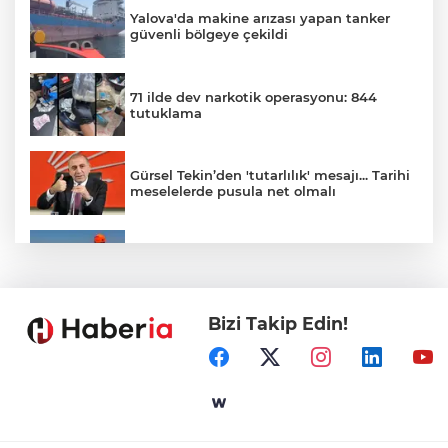
Yalova'da makine arızası yapan tanker
güvenli bölgeye çekildi
71 ilde dev narkotik operasyonu: 844
tutuklama
Gürsel Tekin’den 'tutarlılık' mesajı... Tarihi
meselelerde pusula net olmalı
Marmara Adası açıklarında arızalanan
tekne kurtarıldı
Bizi Takip Edin!
Samsun’da Alaçam'a yeni yaşam alanı
kazandırıldı
Yapay zekada onlarca uygulamanın
yerini tek asistan alabilir