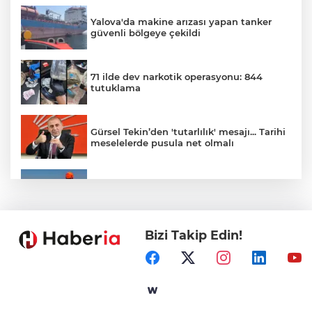
Yalova'da makine arızası yapan tanker
güvenli bölgeye çekildi
71 ilde dev narkotik operasyonu: 844
tutuklama
Gürsel Tekin’den 'tutarlılık' mesajı... Tarihi
meselelerde pusula net olmalı
Marmara Adası açıklarında arızalanan
tekne kurtarıldı
Bizi Takip Edin!
Samsun’da Alaçam'a yeni yaşam alanı
kazandırıldı
Yapay zekada onlarca uygulamanın
yerini tek asistan alabilir