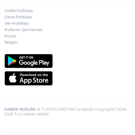
Gizlilik Politikası
YÖK'ten uluslararası mezunlara ikamet
Çerez Politikası
kolaylığı... Süre 2 yıla kadar uzatılabilecek
Veri Politikası
Kullanım Şartnamesi
Künye
İletişim
HABER YAZILIMI
ve TURKTICARET.NET projesidir Copyright© 2006-
2026 Tüm hakları saklıdır.