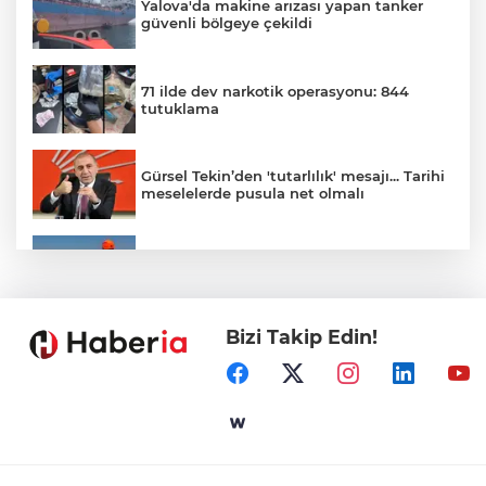
Yalova'da makine arızası yapan tanker
güvenli bölgeye çekildi
71 ilde dev narkotik operasyonu: 844
tutuklama
Gürsel Tekin’den 'tutarlılık' mesajı... Tarihi
meselelerde pusula net olmalı
Marmara Adası açıklarında arızalanan
tekne kurtarıldı
Bizi Takip Edin!
Samsun’da Alaçam'a yeni yaşam alanı
kazandırıldı
Yapay zekada onlarca uygulamanın
yerini tek asistan alabilir