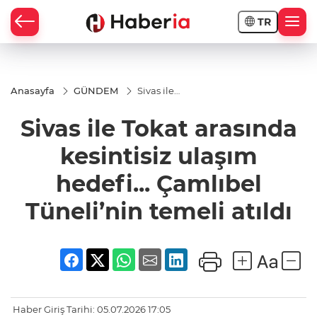
TR
Anasayfa
GÜNDEM
Sivas ile
Tokat
arasında
Sivas ile Tokat arasında
kesintisiz
ulaşım
hedefi...
kesintisiz ulaşım
Çamlıbel
Tüneli’nin
hedefi... Çamlıbel
temeli
atıldı
Tüneli’nin temeli atıldı
Haber Giriş Tarihi: 05.07.2026 17:05