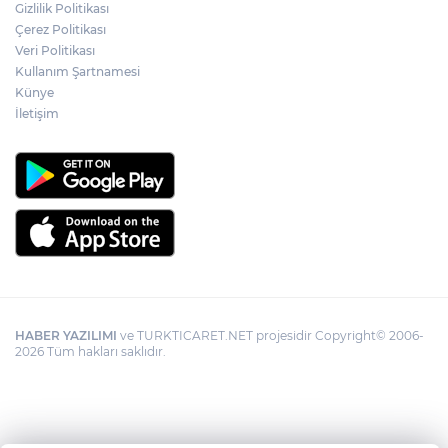
Gizlilik Politikası
YÖK'ten uluslararası mezunlara ikamet
Çerez Politikası
kolaylığı... Süre 2 yıla kadar uzatılabilecek
Veri Politikası
Kullanım Şartnamesi
Künye
İletişim
HABER YAZILIMI
ve TURKTICARET.NET projesidir Copyright© 2006-
2026 Tüm hakları saklıdır.