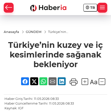
TR
Anasayfa
GÜNDEM
Türkiye’nin
kuzey ve iç
kesimlerinde
Türkiye’nin kuzey ve iç
sağanak
bekleniyor
kesimlerinde sağanak
bekleniyor
Haber Giriş Tarihi: 11.05.2026 08:33
Haber Güncellenme Tarihi: 11.05.2026 08:33
Kaynak: IGF