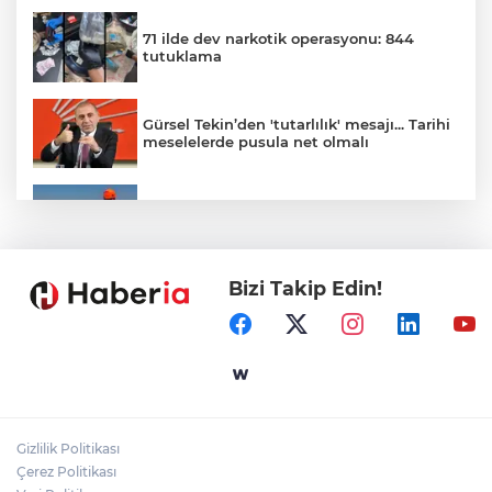
71 ilde dev narkotik operasyonu: 844
tutuklama
Gürsel Tekin’den 'tutarlılık' mesajı... Tarihi
meselelerde pusula net olmalı
Marmara Adası açıklarında arızalanan
tekne kurtarıldı
Bizi Takip Edin!
Samsun’da Alaçam'a yeni yaşam alanı
kazandırıldı
Yapay zekada onlarca uygulamanın
yerini tek asistan alabilir
Gizlilik Politikası
YÖK'ten uluslararası mezunlara ikamet
Çerez Politikası
kolaylığı... Süre 2 yıla kadar uzatılabilecek