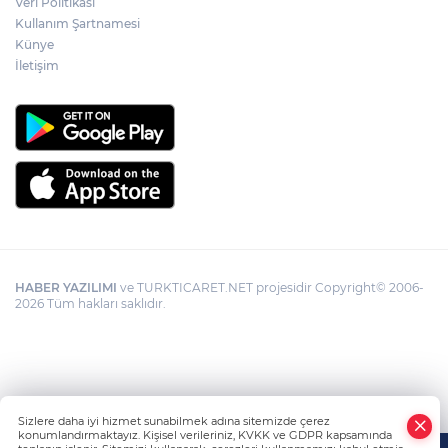
Veri Politikası
Kullanım Şartnamesi
Künye
İletişim
HABER YAZILIMI
ve TURKTICARET.NET projesidir Copyright© 2006-
2026 Tüm hakları saklıdır.
Sizlere daha iyi hizmet sunabilmek adına sitemizde çerez
konumlandırmaktayız. Kişisel verileriniz, KVKK ve GDPR kapsamında