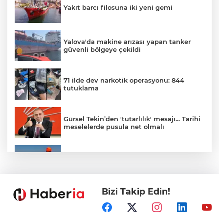
Yakıt barcı filosuna iki yeni gemi
Yalova'da makine arızası yapan tanker
güvenli bölgeye çekildi
71 ilde dev narkotik operasyonu: 844
tutuklama
Gürsel Tekin’den 'tutarlılık' mesajı... Tarihi
meselelerde pusula net olmalı
Marmara Adası açıklarında arızalanan
tekne kurtarıldı
Bizi Takip Edin!
Samsun’da Alaçam'a yeni yaşam alanı
kazandırıldı