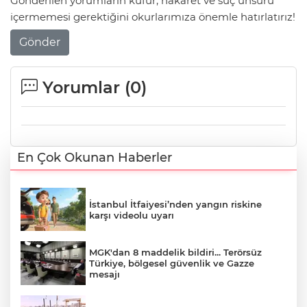
Gönderilen yorumların küfür, hakaret ve suç unsuru
içermemesi gerektiğini okurlarımıza önemle hatırlatırız!
Gönder
Yorumlar (
0
)
En Çok Okunan Haberler
İstanbul İtfaiyesi’nden yangın riskine
karşı videolu uyarı
MGK'dan 8 maddelik bildiri... Terörsüz
Türkiye, bölgesel güvenlik ve Gazze
mesajı