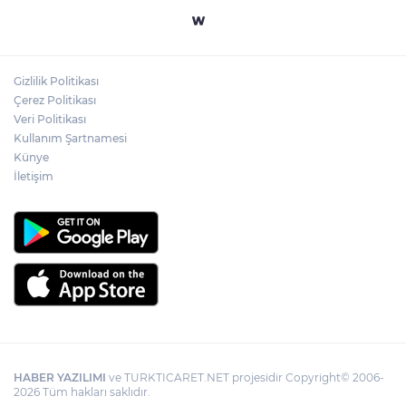
Yapay zekada onlarca uygulamanın
yerini tek asistan alabilir
Gizlilik Politikası
YÖK'ten uluslararası mezunlara ikamet
Çerez Politikası
kolaylığı... Süre 2 yıla kadar uzatılabilecek
Veri Politikası
Kullanım Şartnamesi
Künye
İletişim
HABER YAZILIMI
ve TURKTICARET.NET projesidir Copyright© 2006-
2026 Tüm hakları saklıdır.