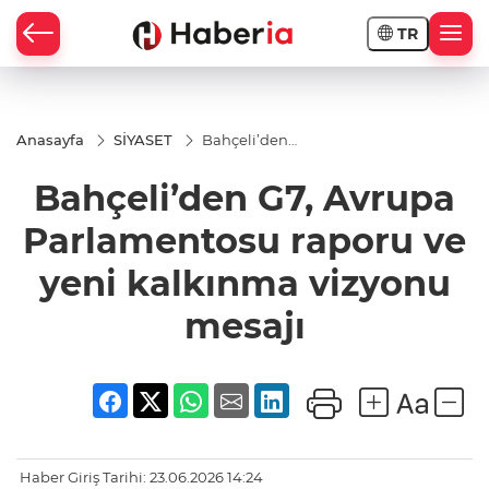
TR
Anasayfa
SİYASET
Bahçeli’den
G7, Avrupa
Parlamentosu
Bahçeli’den G7, Avrupa
raporu ve yeni
kalkınma
vizyonu
Parlamentosu raporu ve
mesajı
yeni kalkınma vizyonu
mesajı
Haber Giriş Tarihi: 23.06.2026 14:24