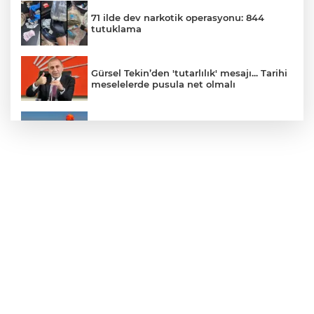
71 ilde dev narkotik operasyonu: 844
tutuklama
Gürsel Tekin’den 'tutarlılık' mesajı... Tarihi
meselelerde pusula net olmalı
Marmara Adası açıklarında arızalanan
tekne kurtarıldı
Samsun’da Alaçam'a yeni yaşam alanı
kazandırıldı
Yapay zekada onlarca uygulamanın
yerini tek asistan alabilir
YÖK'ten uluslararası mezunlara ikamet
kolaylığı... Süre 2 yıla kadar uzatılabilecek