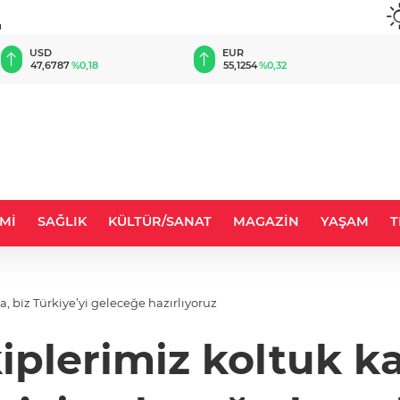
u
EUR
GBP
55,1254
%0,32
64,3468
%0,38
Mİ
SAĞLIK
KÜLTÜR/SANAT
MAGAZİN
YAŞAM
T
 biz Türkiye’yi geleceğe hazırlıyoruz
iplerimiz koltuk ka