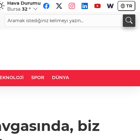
Hava Durumu
TR
Bursa
32 °
CHF
CAD
59,0083
%0,82
34,1883
%0,73
EKNOLOJİ
SPOR
DÜNYA
vgasında, biz