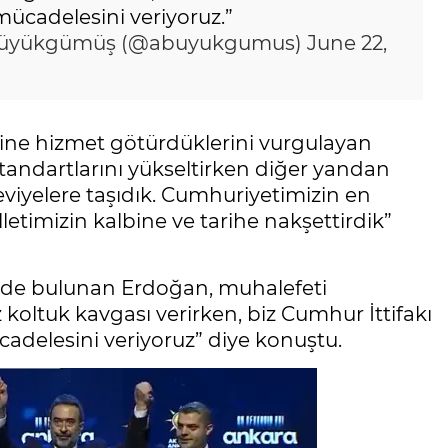
mücadelesini veriyoruz.”
üyükgümüş (@abuyukgumus)
June 22,
sine hizmet götürdüklerini vurgulayan
andartlarını yükseltirken diğer yandan
seviyelere taşıdık. Cumhuriyetimizin en
lletimizin kalbine ve tarihe nakşettirdik”
 de bulunan Erdoğan, muhalefeti
 koltuk kavgası verirken, biz Cumhur İttifakı
adelesini veriyoruz” diye konuştu.