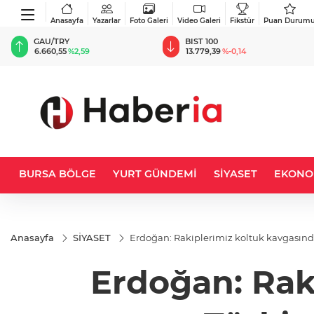
Anasayfa
Yazarlar
Foto Galeri
Video Galeri
Fikstür
Puan Durum
BIST 100
USD
13.779,39
%-0,14
47,6787
%0,18
BURSA BÖLGE
YURT GÜNDEMİ
SİYASET
EKONO
Anasayfa
SİYASET
Erdoğan: Rakiplerimiz koltuk kavgasında,
Erdoğan: Rak