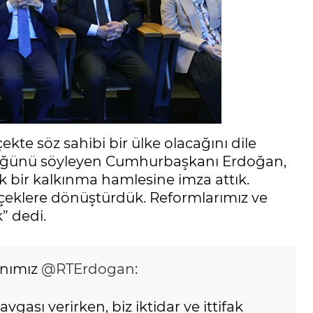
ekte söz sahibi bir ülke olacağını dile
düğünü söyleyen Cumhurbaşkanı Erdoğan,
k bir kalkınma hamlesine imza attık.
erçeklere dönüştürdük. Reformlarımız ve
k” dedi.
anımız
@RTErdogan
:
gası verirken, biz iktidar ve ittifak