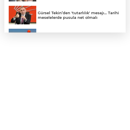
Gürsel Tekin’den 'tutarlılık' mesajı... Tarihi
meselelerde pusula net olmalı
Marmara Adası açıklarında arızalanan
tekne kurtarıldı
Samsun’da Alaçam'a yeni yaşam alanı
kazandırıldı
Yapay zekada onlarca uygulamanın
yerini tek asistan alabilir
YÖK'ten uluslararası mezunlara ikamet
kolaylığı... Süre 2 yıla kadar uzatılabilecek