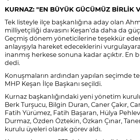
KURNAZ: "EN BÜYÜK GÜCÜMÜZ BİRLİK V
Tek listeyle ilçe başkanlığına aday olan A
milliyetçiliği davasını Keşan'da daha da güç
Geçmiş dönem yöneticilerine teşekkür eden Ku
anlayışıyla hareket edeceklerini vurgulaya
inanmış herkese sonuna kadar açıktır. En b
dedi.
Konuşmaların ardından yapılan seçimde tek
MHP Keşan İlçe Başkanı seçildi.
Kurnaz başkanlığındaki yeni yönetim kurulu
Berk Turşucu, Bilgin Duran, Caner Çakır, C
Fatih Yürümez, Fatih Başaran, Hülya Pehl
Durmaz, Özden Öztekin, Özkan Çınar, Taner 
kurulu üyeleri olarak görev aldı.