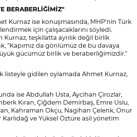
E BERABERLİĞİMİZ"
hmet Kurnaz ise konuşmasında, MHP'nin Türk
lendirmek için çalışacaklarını söyledi.
rnaz, teşkilatta ayrılık değil birlik
rak, "Kapımız da gönlümüz de bu davaya
üyük gücümüz birlik ve beraberliğimizdir."
 listeyle gidilen oylamada Ahmet Kurnaz,
nda ise Abdullah Usta, Aycihan Çirozlar,
anberk Kıran, Çiğdem Demirbaş, Emre Uslu,
evan, Kahraman Okçu, Nagihan Çelenk, Onur
Karlıdağ ve Yüksel Öztüre asil yönetim