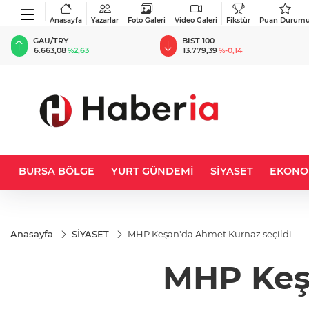
Anasayfa
Yazarlar
Foto Galeri
Video Galeri
Fikstür
Puan Durum
BIST 100
USD
13.779,39
%-0,14
47,6907
%0,15
BURSA BÖLGE
YURT GÜNDEMİ
SİYASET
EKONO
Anasayfa
SİYASET
MHP Keşan'da Ahmet Kurnaz seçildi
MHP Keşa