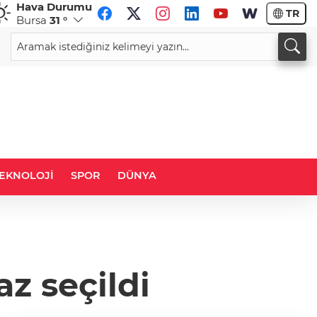
Hava Durumu
TR
Bursa
31 °
CHF
CAD
59,0530
%0,84
34,2093
%0,75
EKNOLOJİ
SPOR
DÜNYA
z seçildi