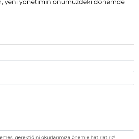
ken, yeni yönetimin önümüzdeki dönemde
mesi gerektiğini okurlarımıza önemle hatırlatırız!