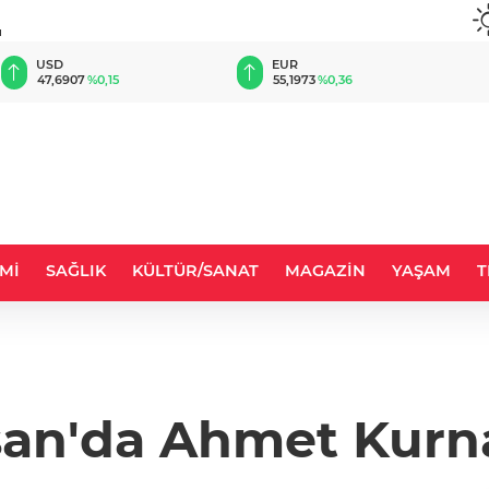
u
EUR
GBP
55,1973
%0,36
64,4123
%0,42
Mİ
SAĞLIK
KÜLTÜR/SANAT
MAGAZİN
YAŞAM
T
n'da Ahmet Kurna