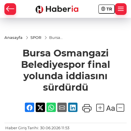
TR
Anasayfa
SPOR
Bursa
Osmangazi
Belediyespor
Bursa Osmangazi
final
yolunda
iddiasını
Belediyespor final
sürdürdü
yolunda iddiasını
sürdürdü
Haber Giriş Tarihi: 30.06.2026 11:53