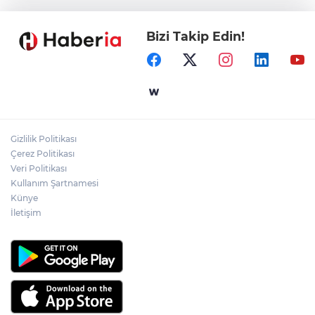
Bizi Takip Edin!
Samsun’da Alaçam'a yeni yaşam alanı
kazandırıldı
Yapay zekada onlarca uygulamanın
yerini tek asistan alabilir
Gizlilik Politikası
YÖK'ten uluslararası mezunlara ikamet
Çerez Politikası
kolaylığı... Süre 2 yıla kadar uzatılabilecek
Veri Politikası
Kullanım Şartnamesi
Künye
İletişim