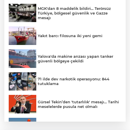
MGK'dan 8 maddelik bildiri... Terörsüz
Türkiye, bölgesel güvenlik ve Gazze
mesajı
Yakıt barcı filosuna iki yeni gemi
Yalova'da makine arızası yapan tanker
güvenli bölgeye çekildi
71 ilde dev narkotik operasyonu: 844
tutuklama
Gürsel Tekin’den 'tutarlılık' mesajı... Tarihi
meselelerde pusula net olmalı
Marmara Adası açıklarında arızalanan
tekne kurtarıldı