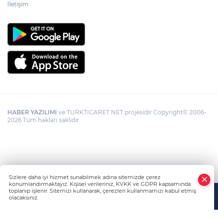
İletişim
HABER YAZILIMI
ve TURKTICARET.NET projesidir Copyright© 2006-
2026 Tüm hakları saklıdır.
Sizlere daha iyi hizmet sunabilmek adına sitemizde çerez
konumlandırmaktayız. Kişisel verileriniz, KVKK ve GDPR kapsamında
toplanıp işlenir. Sitemizi kullanarak, çerezleri kullanmamızı kabul etmiş
olacaksınız.
Anasayfa
Haber Ara
Yazarlar