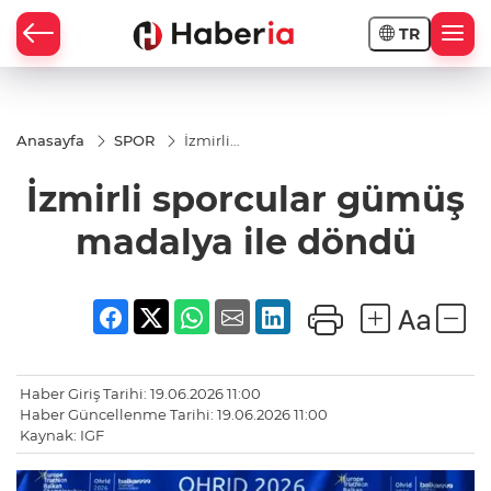
TR
Anasayfa
SPOR
İzmirli
sporcular
gümüş
İzmirli sporcular gümüş
madalya
ile
döndü
madalya ile döndü
Haber Giriş Tarihi: 19.06.2026 11:00
Haber Güncellenme Tarihi: 19.06.2026 11:00
Kaynak: IGF