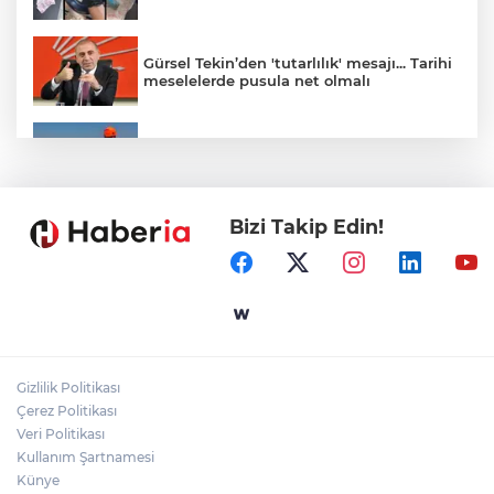
Gürsel Tekin’den 'tutarlılık' mesajı... Tarihi
meselelerde pusula net olmalı
Marmara Adası açıklarında arızalanan
tekne kurtarıldı
Bizi Takip Edin!
Samsun’da Alaçam'a yeni yaşam alanı
kazandırıldı
Yapay zekada onlarca uygulamanın
yerini tek asistan alabilir
Gizlilik Politikası
YÖK'ten uluslararası mezunlara ikamet
Çerez Politikası
kolaylığı... Süre 2 yıla kadar uzatılabilecek
Veri Politikası
Kullanım Şartnamesi
Künye