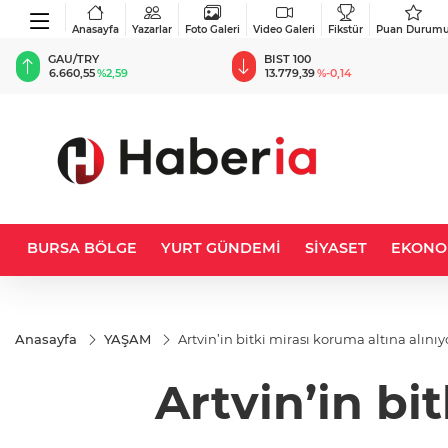
Anasayfa
Yazarlar
Foto Galeri
Video Galeri
Fikstür
Puan Durum
BIST 100
USD
13.779,39
%-0,14
47,6787
%0,18
BURSA BÖLGE
YURT GÜNDEMİ
SİYASET
EKONO
Anasayfa
YAŞAM
Artvin’in bitki mirası koruma altına alınıy
Artvin’in bi