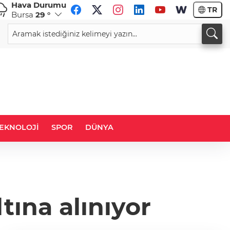
Hava Durumu
TR
Bursa
29 °
CHF
CAD
59,0083
%0,82
34,1883
%0,73
EKNOLOJİ
SPOR
DÜNYA
tına alınıyor