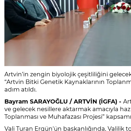
Artvin’in zengin biyolojik çeşitliliğini gele
“Artvin Bitki Genetik Kaynaklarının Toplanm
adım atıldı.
Bayram SARAYOĞLU / ARTVİN (İGFA) -
Ar
ve gelecek nesillere aktarmak amacıyla hazı
Toplanması ve Muhafazası Projesi” kapsamın
Vali Turan Ergün'ün başkanlığında, Valilik 