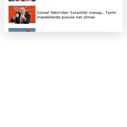
Gürsel Tekin’den 'tutarlılık' mesajı... Tarihi
meselelerde pusula net olmalı
Marmara Adası açıklarında arızalanan
tekne kurtarıldı
Samsun’da Alaçam'a yeni yaşam alanı
kazandırıldı
Yapay zekada onlarca uygulamanın
yerini tek asistan alabilir
YÖK'ten uluslararası mezunlara ikamet
kolaylığı... Süre 2 yıla kadar uzatılabilecek