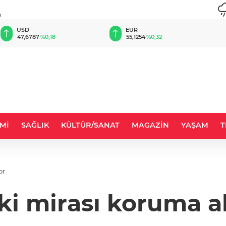
u
EUR
GBP
55,1254
%0,32
64,3468
%0,38
Mİ
SAĞLIK
KÜLTÜR/SANAT
MAGAZİN
YAŞAM
T
or
tki mirası koruma al