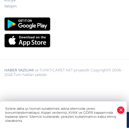
Künye
İletişim
HABER YAZILIMI
ve TURKTICARET.NET projesidir Copyright© 2006-
2026 Tüm hakları saklıdır.
Sizlere daha iyi hizmet sunabilmek adına sitemizde çerez
konumlandırmaktayız. Kişisel verileriniz, KVKK ve GDPR kapsamında
toplanıp işlenir. Sitemizi kullanarak, çerezleri kullanmamızı kabul etmiş
olacaksınız.
Anasayfa
Haber Ara
Yazarlar