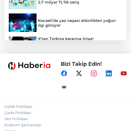
2,7 milyar TL'lik satış
Kocaeli’de yaz neşesi etkinlikleri yoğun
ilgi görüyor
X'ten Türkiye kararına itiraz!
İmamoğlu'nun Cumhurbaşkanlığı
Adaylığı Ofisi hesabına erişim engeli
mahkemeye taşındı
Bizi Takip Edin!
Mersin'de 4 merkez ilçeye güçlü yağmur
suyu yatırımı
Türk Kayak Merkezleri Birliği'nin 3'üncü
zirvesi Kayseri Erciyes'te
Gizlilik Politikası
Özgür Aras'ın çok konuşulan kitabı yeni
Çerez Politikası
baskısını Titanic Luxury Collection
Veri Politikası
Bodrum’da kutladı
Kullanım Şartnamesi