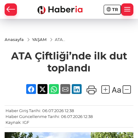
TR
Anasayfa
YAŞAM
ATA
Çiftliği’nde
ilk dut
ATA Çiftliği’nde ilk dut
toplandı
toplandı
Haber Giriş Tarihi: 06.07.2026 12:38
Haber Güncellenme Tarihi: 06.07.2026 12:38
Kaynak: IGF