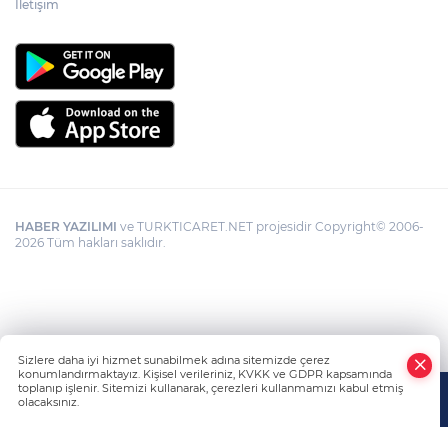
İletişim
HABER YAZILIMI
ve TURKTICARET.NET projesidir Copyright© 2006-
2026 Tüm hakları saklıdır.
Sizlere daha iyi hizmet sunabilmek adına sitemizde çerez
konumlandırmaktayız. Kişisel verileriniz, KVKK ve GDPR kapsamında
toplanıp işlenir. Sitemizi kullanarak, çerezleri kullanmamızı kabul etmiş
olacaksınız.
Anasayfa
Haber Ara
Yazarlar