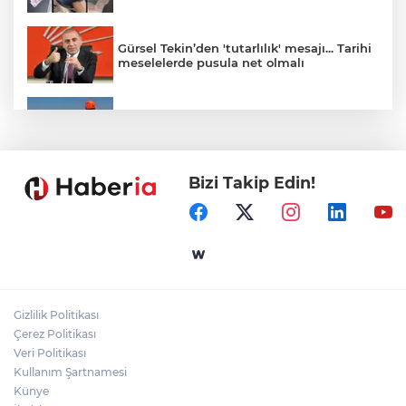
Gürsel Tekin’den 'tutarlılık' mesajı... Tarihi
meselelerde pusula net olmalı
Marmara Adası açıklarında arızalanan
tekne kurtarıldı
Bizi Takip Edin!
Samsun’da Alaçam'a yeni yaşam alanı
kazandırıldı
Yapay zekada onlarca uygulamanın
yerini tek asistan alabilir
Gizlilik Politikası
YÖK'ten uluslararası mezunlara ikamet
Çerez Politikası
kolaylığı... Süre 2 yıla kadar uzatılabilecek
Veri Politikası
Kullanım Şartnamesi
Künye