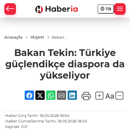
TR
Anasayfa
YAŞAM
Bakan
Tekin:
Türkiye
Bakan Tekin: Türkiye
güçlendikçe
diaspora da
yükseliyor
güçlendikçe diaspora da
yükseliyor
Haber Giriş Tarihi: 18.05.2026 18:04
Haber Güncellenme Tarihi: 18.05.2026 18:04
Kaynak: IGF