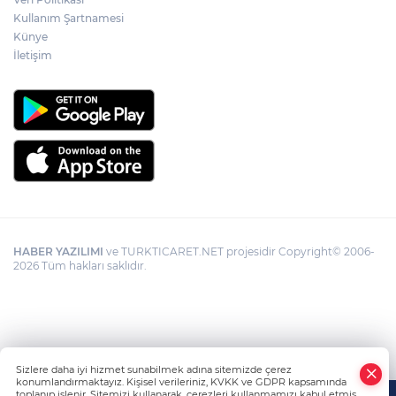
Kullanım Şartnamesi
Künye
İletişim
HABER YAZILIMI
ve TURKTICARET.NET projesidir Copyright© 2006-
2026 Tüm hakları saklıdır.
Sizlere daha iyi hizmet sunabilmek adına sitemizde çerez
konumlandırmaktayız. Kişisel verileriniz, KVKK ve GDPR kapsamında
toplanıp işlenir. Sitemizi kullanarak, çerezleri kullanmamızı kabul etmiş