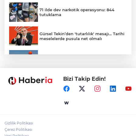
71 ilde dev narkotik operasyonu: 844
tutuklama
Gürsel Tekin’den 'tutarlılık' mesajı... Tarihi
meselelerde pusula net olmalı
Marmara Adası açıklarında arızalanan
tekne kurtarıldı
Bizi Takip Edin!
Samsun’da Alaçam'a yeni yaşam alanı
kazandırıldı
Yapay zekada onlarca uygulamanın
yerini tek asistan alabilir
Gizlilik Politikası
YÖK'ten uluslararası mezunlara ikamet
Çerez Politikası
kolaylığı... Süre 2 yıla kadar uzatılabilecek
Veri Politikası