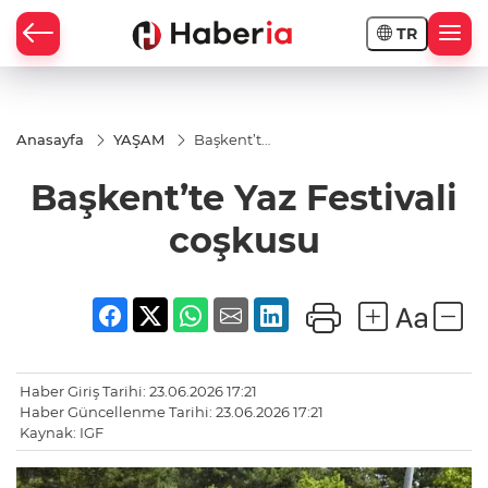
TR
Anasayfa
YAŞAM
Başkent’te
Yaz
Festivali
Başkent’te Yaz Festivali
coşkusu
coşkusu
Haber Giriş Tarihi: 23.06.2026 17:21
Haber Güncellenme Tarihi: 23.06.2026 17:21
Kaynak: IGF