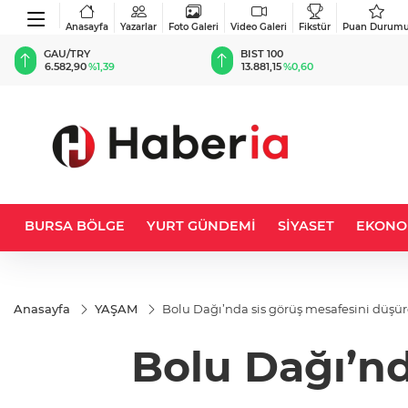
Anasayfa
Yazarlar
Foto Galeri
Video Galeri
Fikstür
Puan Durum
BIST 100
USD
13.881,15
%0,60
47,6981
%0,17
BURSA BÖLGE
YURT GÜNDEMİ
SİYASET
EKONO
Anasayfa
YAŞAM
Bolu Dağı’nda sis görüş mesafesini düşü
Bolu Dağı’nd