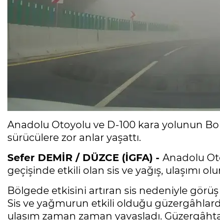
Anadolu Otoyolu ve D-100 kara yolunun Bolu 
sürücülere zor anlar yaşattı.
Sefer DEMİR / DÜZCE (İGFA) -
Anadolu Oto
geçişinde etkili olan sis ve yağış, ulaşımı ol
Bölgede etkisini artıran sis nedeniyle görü
Sis ve yağmurun etkili olduğu güzergâhlard
ulaşım zaman zaman yavaşladı. Güzergâhta te