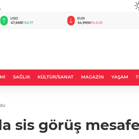
u
EUR
GBP
54,9990
%-0,01
64,2055
%0,07
Mİ
SAĞLIK
KÜLTÜR/SANAT
MAGAZİN
YAŞAM
T
rdü
a sis görüş mesaf