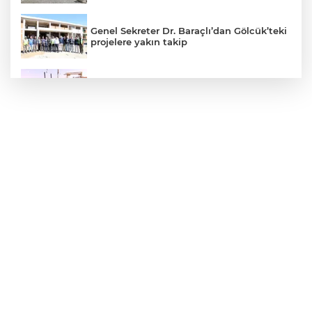
Genel Sekreter Dr. Baraçlı’dan Gölcük’teki
projelere yakın takip
Yakıt barcı filosuna iki yeni gemi
TBMM'de Çocuk Koruma Kanunu
teklifinin ilk görüşmeleri tamamlandı
Konya Taş Bina'da festivale özel video
mapping ve drone gösterisi büyüledi
Ankara ATA Çiftliği yoncaları Doğal
Yaşam Parkı'na ulaştırıldı