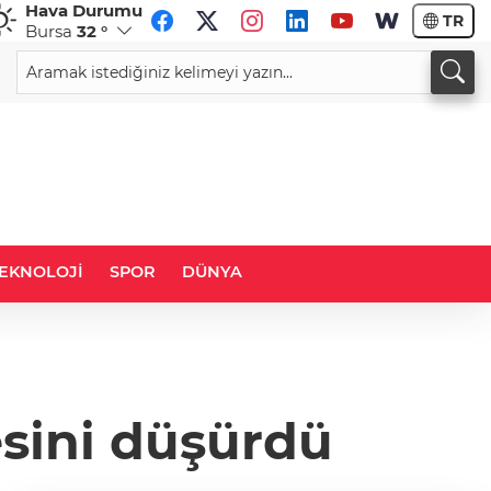
Hava Durumu
TR
Bursa
32 °
CHF
CAD
58,7496
%0,32
34,0123
%0,17
EKNOLOJİ
SPOR
DÜNYA
esini düşürdü