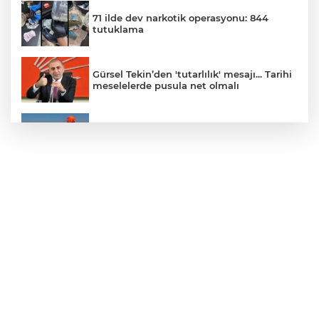
71 ilde dev narkotik operasyonu: 844
tutuklama
Gürsel Tekin’den 'tutarlılık' mesajı... Tarihi
meselelerde pusula net olmalı
Marmara Adası açıklarında arızalanan
tekne kurtarıldı
Samsun’da Alaçam'a yeni yaşam alanı
kazandırıldı
Yapay zekada onlarca uygulamanın
yerini tek asistan alabilir
YÖK'ten uluslararası mezunlara ikamet
kolaylığı... Süre 2 yıla kadar uzatılabilecek