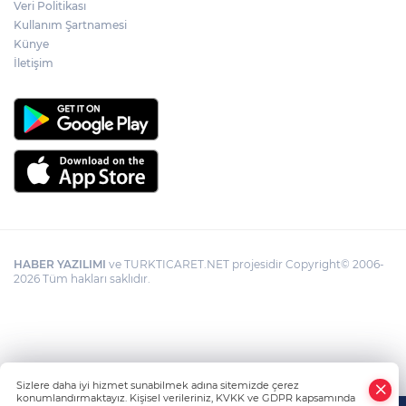
Veri Politikası
Kullanım Şartnamesi
Künye
İletişim
HABER YAZILIMI
ve TURKTICARET.NET projesidir Copyright© 2006-
2026 Tüm hakları saklıdır.
Sizlere daha iyi hizmet sunabilmek adına sitemizde çerez
konumlandırmaktayız. Kişisel verileriniz, KVKK ve GDPR kapsamında