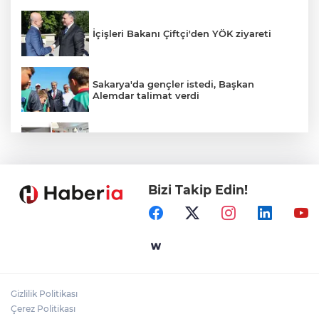
İçişleri Bakanı Çiftçi'den YÖK ziyareti
Sakarya'da gençler istedi, Başkan
Alemdar talimat verdi
Temmuz'da 107 bin gıda denetimine 250
milyon TL ceza kesildi
Bizi Takip Edin!
CHP'de kongre hazırlıkları hızlandı... 8 ile
daha yeni il başkanı atandı
Gebze'e 5 Başkan Şehit Yılmaz Argon
Caddesi'nde
Gizlilik Politikası
Çerez Politikası
Akademi Manisa’da eğitimler başladı