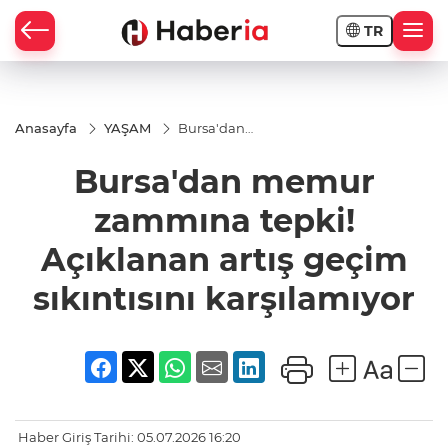
TR
Anasayfa
YAŞAM
Bursa'dan
memur
zammına
Bursa'dan memur
tepki!
Açıklanan
artış geçim
zammına tepki!
sıkıntısını
karşılamıyor
Açıklanan artış geçim
sıkıntısını karşılamıyor
Haber Giriş Tarihi: 05.07.2026 16:20