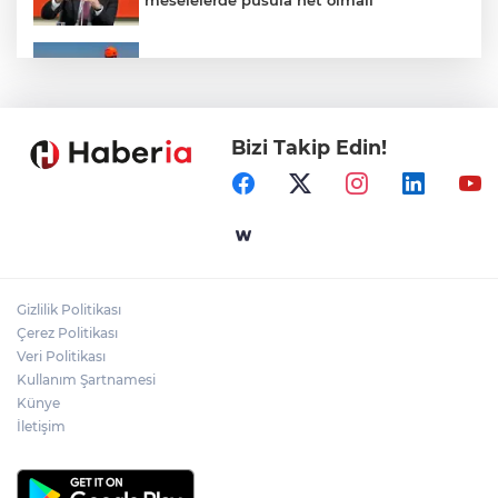
Marmara Adası açıklarında arızalanan
tekne kurtarıldı
Bizi Takip Edin!
Samsun’da Alaçam'a yeni yaşam alanı
kazandırıldı
Yapay zekada onlarca uygulamanın
yerini tek asistan alabilir
Gizlilik Politikası
YÖK'ten uluslararası mezunlara ikamet
Çerez Politikası
kolaylığı... Süre 2 yıla kadar uzatılabilecek
Veri Politikası
Kullanım Şartnamesi
Künye
İletişim