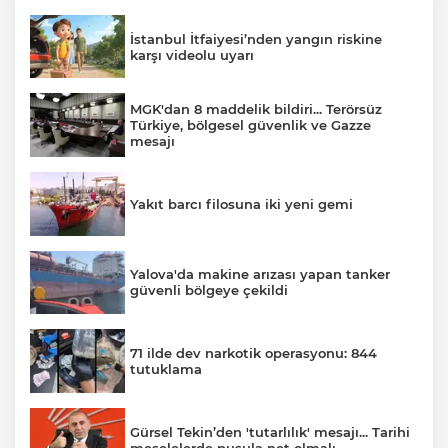
İstanbul İtfaiyesi’nden yangın riskine
karşı videolu uyarı
MGK'dan 8 maddelik bildiri... Terörsüz
Türkiye, bölgesel güvenlik ve Gazze
mesajı
Yakıt barcı filosuna iki yeni gemi
Yalova'da makine arızası yapan tanker
güvenli bölgeye çekildi
71 ilde dev narkotik operasyonu: 844
tutuklama
Gürsel Tekin’den 'tutarlılık' mesajı... Tarihi
meselelerde pusula net olmalı