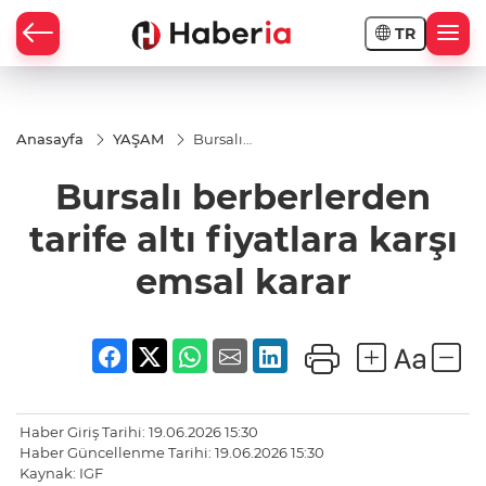
TR
Anasayfa
YAŞAM
Bursalı
berberlerden
tarife altı
Bursalı berberlerden
fiyatlara
karşı emsal
karar
tarife altı fiyatlara karşı
emsal karar
Haber Giriş Tarihi: 19.06.2026 15:30
Haber Güncellenme Tarihi: 19.06.2026 15:30
Kaynak: IGF