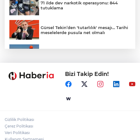
71 ilde dev narkotik operasyonu: 844
tutuklama
Gürsel Tekin’den 'tutarlılık' mesajı... Tarihi
meselelerde pusula net olmalı
Marmara Adası açıklarında arızalanan
tekne kurtarıldı
Bizi Takip Edin!
Samsun’da Alaçam'a yeni yaşam alanı
kazandırıldı
Yapay zekada onlarca uygulamanın
yerini tek asistan alabilir
Gizlilik Politikası
YÖK'ten uluslararası mezunlara ikamet
Çerez Politikası
kolaylığı... Süre 2 yıla kadar uzatılabilecek
Veri Politikası
Kullanım Şartnamesi