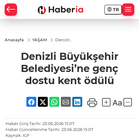
TR
Anasayfa
YAŞAM
Denizli
Büyükşehir
Belediyesi’ne
Denizli Büyükşehir
genç dostu
kent ödülü
Belediyesi’ne genç
dostu kent ödülü
Haber Giriş Tarihi: 23.06.2026 15:07
Haber Güncellenme Tarihi: 23.06.2026 15:07
Kaynak: IGF