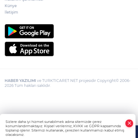
Künye
İletişim
HABER YAZILIMI
ve TURKTICARET.NET projesidir Copyright© 2006-
2026 Tüm hakları saklıdır.
Sizlere daha iyi hizmet sunabilmek adına sitemizde çerez
konumlandırmaktayız. Kişisel verileriniz, KVKK ve GDPR kapsamında
toplanıp işlenir. Sitemizi kullanarak, çerezleri kullanmamızı kabul etmiş
olacaksınız.