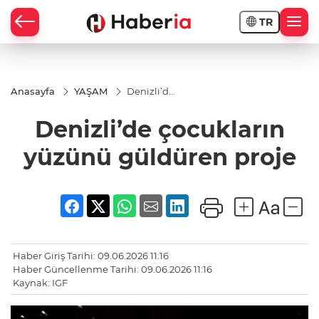
TR
Anasayfa
YAŞAM
Denizli’de
çocukların
yüzünü
Denizli’de çocukların
güldüren
proje​​​​​​​
yüzünü güldüren proje​​​​​​​
Haber Giriş Tarihi: 09.06.2026 11:16
Haber Güncellenme Tarihi: 09.06.2026 11:16
Kaynak: IGF