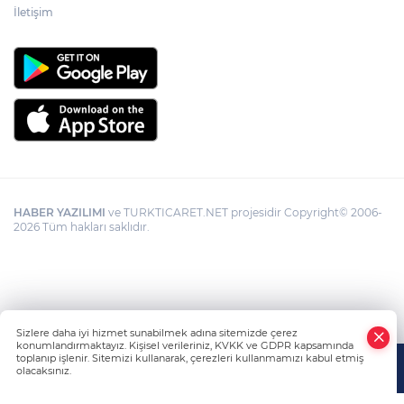
İletişim
HABER YAZILIMI
ve TURKTICARET.NET projesidir Copyright© 2006-
2026 Tüm hakları saklıdır.
Sizlere daha iyi hizmet sunabilmek adına sitemizde çerez
konumlandırmaktayız. Kişisel verileriniz, KVKK ve GDPR kapsamında
toplanıp işlenir. Sitemizi kullanarak, çerezleri kullanmamızı kabul etmiş
olacaksınız.
Anasayfa
Haber Ara
Yazarlar