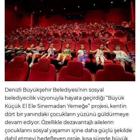
Denizli Büyükşehir Belediyesi’nin sosyal
belediyecilik vizyonuyla hayata geçirdiği “Büyük
Küçük El Ele Sinemadan Yemeğe” projesi, kentin
dört bir yanındaki çocukların yüzünü güldürmeye
devam ediyor. Özellikle dezavantajlı ailelerin
çocuklarını sosyal yaşamın içine daha güçlü şekilde
dahil etmeyi hedefleyen proje, kısa sürede büyük