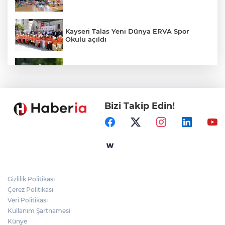
Kayseri Talas Yeni Dünya ERVA Spor
Okulu açıldı
Ormanya’nın Atlas’ı yaban hayatına ışık
tutacak
Bizi Takip Edin!
Bursa İnegöl'de Alanyurt Yüzme
Havuzu'nda çalışmalar tam gaz
Kayseri Melikgazi'den ücretsiz yaz
kursları
Gizlilik Politikası
İzmit Belediyesi'nden muhtarlara doğum
Çerez Politikası
günü ziyareti
Veri Politikası
Kullanım Şartnamesi
Künye