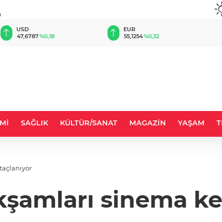
u
EUR
GBP
55,1254
%0,32
64,3468
%0,38
Mİ
SAĞLIK
KÜLTÜR/SANAT
MAGAZİN
YAŞAM
T
taçlanıyor
kşamları sinema ke