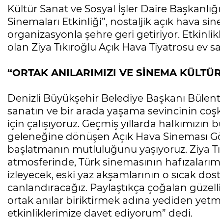
Kültür Sanat ve Sosyal İşler Daire Başkanlığ
Sinemaları Etkinliği”, nostaljik açık hava 
organizasyonla şehre geri getiriyor. Etkinlik
olan Ziya Tıkıroğlu Açık Hava Tiyatrosu ev sa
“ORTAK ANILARIMIZI VE SİNEMA KÜLTÜ
Denizli Büyükşehir Belediye Başkanı Bülent 
sanatın ve bir arada yaşama sevincinin coşk
için çalışıyoruz. Geçmiş yıllarda halkımızın 
geleneğine dönüşen Açık Hava Sineması Gös
başlatmanın mutluluğunu yaşıyoruz. Ziya Tı
atmosferinde, Türk sinemasının hafızalarımız
izleyecek, eski yaz akşamlarının o sıcak dos
canlandıracağız. Paylaştıkça çoğalan güzell
ortak anılar biriktirmek adına yediden yet
etkinliklerimize davet ediyorum” dedi.