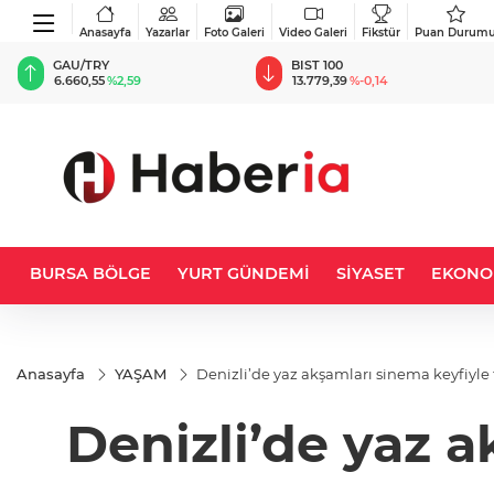
Anasayfa
Yazarlar
Foto Galeri
Video Galeri
Fikstür
Puan Durum
BIST 100
USD
13.779,39
%-0,14
47,6787
%0,18
BURSA BÖLGE
YURT GÜNDEMİ
SİYASET
EKONO
Anasayfa
YAŞAM
Denizli’de yaz akşamları sinema keyfiyle 
Denizli’de yaz a