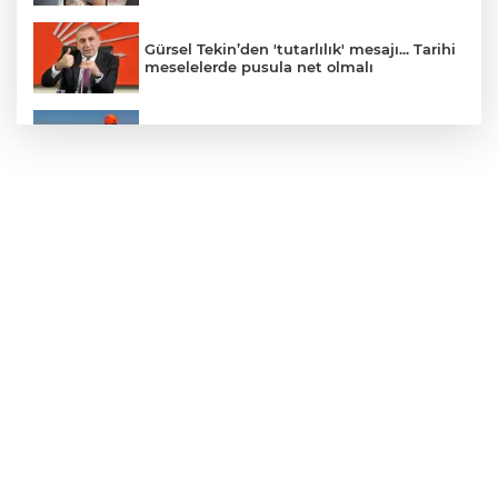
Gürsel Tekin’den 'tutarlılık' mesajı... Tarihi
meselelerde pusula net olmalı
Marmara Adası açıklarında arızalanan
tekne kurtarıldı
Samsun’da Alaçam'a yeni yaşam alanı
kazandırıldı
Yapay zekada onlarca uygulamanın
yerini tek asistan alabilir
YÖK'ten uluslararası mezunlara ikamet
kolaylığı... Süre 2 yıla kadar uzatılabilecek