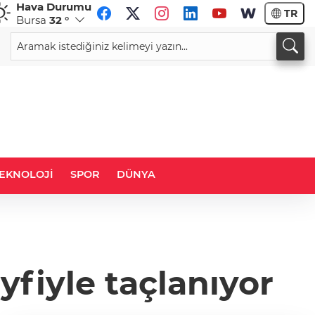
Hava Durumu
TR
Bursa
32 °
CHF
CAD
59,0083
%0,82
34,1883
%0,73
EKNOLOJİ
SPOR
DÜNYA
yfiyle taçlanıyor