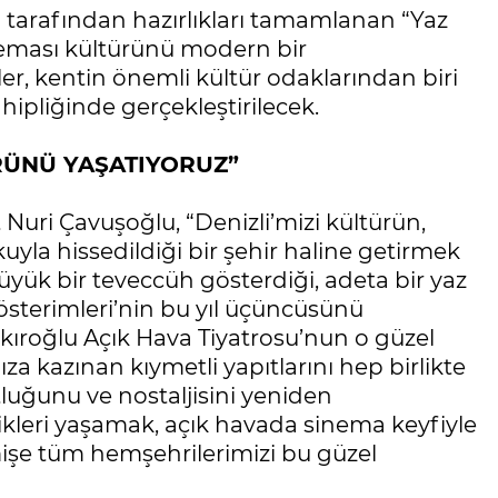
ı tarafından hazırlıkları tamamlanan “Yaz
sineması kültürünü modern bir
ler, kentin önemli kültür odaklarından biri
hipliğinde gerçekleştirilecek.
RÜNÜ YAŞATIYORUZ”
Nuri Çavuşoğlu, “Denizli’mizi kültürün,
uyla hissedildiği bir şehir haline getirmek
büyük bir teveccüh gösterdiği, adeta bir yaz
terimleri’nin bu yıl üçüncüsünü
kıroğlu Açık Hava Tiyatrosu’nun o güzel
a kazınan kıymetli yapıtlarını hep birlikte
tluğunu ve nostaljisini yeniden
ikleri yaşamak, açık havada sinema keyfiyle
mişe tüm hemşehrilerimizi bu güzel