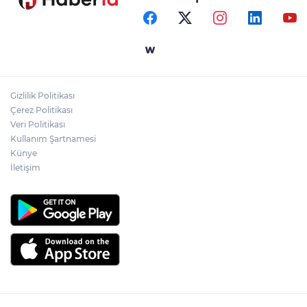
Samsun’da Alaçam'a yeni yaşam alanı
kazandırıldı
Yapay zekada onlarca uygulamanın
yerini tek asistan alabilir
Gizlilik Politikası
YÖK'ten uluslararası mezunlara ikamet
Çerez Politikası
kolaylığı... Süre 2 yıla kadar uzatılabilecek
Veri Politikası
Kullanım Şartnamesi
Künye
İletişim