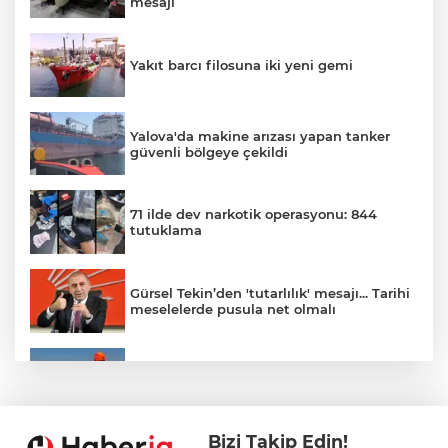
mesajı
Yakıt barcı filosuna iki yeni gemi
Yalova'da makine arızası yapan tanker
güvenli bölgeye çekildi
71 ilde dev narkotik operasyonu: 844
tutuklama
Gürsel Tekin’den 'tutarlılık' mesajı... Tarihi
meselelerde pusula net olmalı
Marmara Adası açıklarında arızalanan
tekne kurtarıldı
Bizi Takip Edin!