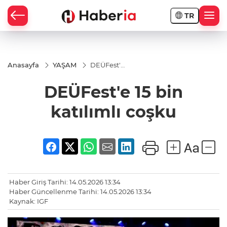
TR
Anasayfa
YAŞAM
DEÜFest'e
15 bin
katılımlı
DEÜFest'e 15 bin
coşku
katılımlı coşku
Haber Giriş Tarihi: 14.05.2026 13:34
Haber Güncellenme Tarihi: 14.05.2026 13:34
Kaynak: IGF