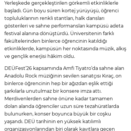
Yerleşkede gerçekleştirilen görkemli etkinliklerle
başladı. Gün boyu süren kortej yürüyüşü, öğrenci
topluluklarının renkli stantları, halk dansları
gösterileri ve sahne performansları kampüsü adeta
festival alanına dönüştürdü. Üniversitenin farklı
fakültelerinden binlerce öğrencinin katıldığı
etkinliklerde, kampüsün her noktasında müzik, alkış
ve gençlik enerjisi hâkim oldu.
DEÜFest’26 kapsamında Amfi Tiyatro’da sahne alan
Anadolu Rock müziğinin sevilen sanatçısı Kıraç, on
binlerce öğrencinin hep bir ağızdan eşlik ettiği
şarkılarla unutulmaz bir konsere imza attı.
Merdivenlerden sahne önüne kadar tamamen
dolan alanda öğrenciler uzun süre tezahüratlarda
bulunurken, konser boyunca büyük bir coşku
yaşandı. DEÜ tarihinin en yüksek katılımlı
organizasyonlarından biri olarak kayıtlara geçen