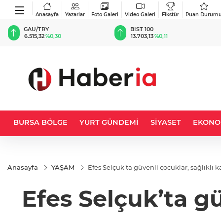
Anasayfa
Yazarlar
Foto Galeri
Video Galeri
Fikstür
Puan Durum
BIST 100
USD
13.703,13
%0,11
47,5919
%0,06
BURSA BÖLGE
YURT GÜNDEMİ
SİYASET
EKONO
Anasayfa
YAŞAM
Efes Selçuk’ta güvenli çocuklar, sağlıklı k
Efes Selçuk’ta gü