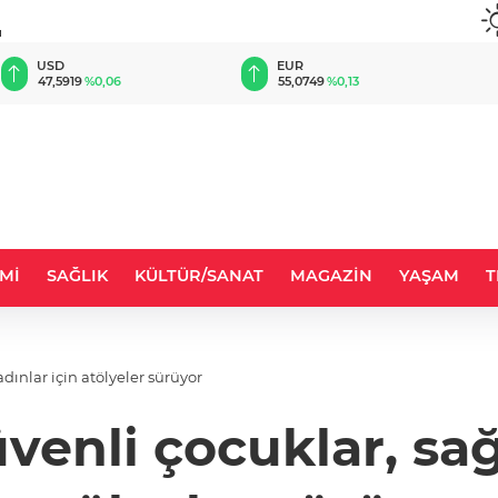
u
EUR
GBP
55,0749
%0,13
64,1997
%0,18
Mİ
SAĞLIK
KÜLTÜR/SANAT
MAGAZİN
YAŞAM
T
adınlar için atölyeler sürüyor
venli çocuklar, sağl