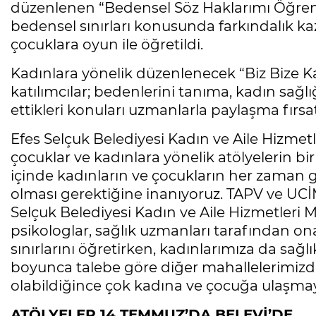
düzenlenen “Bedensel Söz Haklarımı Öğreni
bedensel sınırları konusunda farkındalık ka
çocuklara oyun ile öğretildi.
Kadınlara yönelik düzenlenecek “Biz Bize Ka
katılımcılar; bedenlerini tanıma, kadın sağ
ettikleri konuları uzmanlarla paylaşma fırsa
Efes Selçuk Belediyesi Kadın ve Aile Hizmet
çocuklar ve kadınlara yönelik atölyelerin bi
içinde kadınların ve çocukların her zaman g
olması gerektiğine inanıyoruz. TAPV ve UCİM i
Selçuk Belediyesi Kadın ve Aile Hizmetle
psikologlar, sağlık uzmanları tarafından on
sınırlarını öğretirken, kadınlarımıza da sağ
boyunca talebe göre diğer mahallelerimizd
olabildiğince çok kadına ve çocuğa ulaşmay
ATÖLYELER 14 TEMMUZ’DA BELEVİ’DE