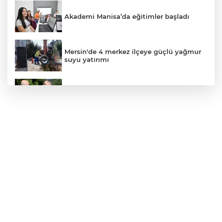
Akademi Manisa’da eğitimler başladı
Mersin'de 4 merkez ilçeye güçlü yağmur
suyu yatırımı
İçişleri Bakanı Çiftçi'den YÖK ziyareti
Mersin’de yaz sıcaklarına limonlu serinlik
Gebze'e 5 Başkan Şehit Yılmaz Argon
Caddesi'nde
Temmuz'da 107 bin gıda denetimine 250
milyon TL ceza kesildi