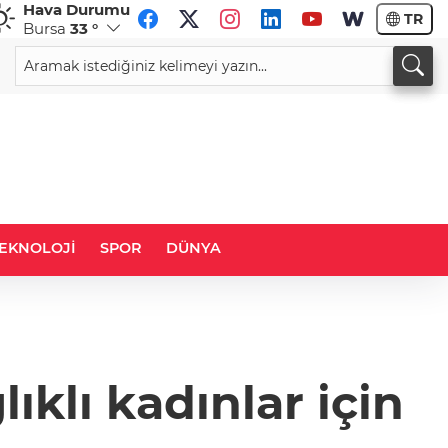
Hava Durumu
TR
Bursa
33 °
CHF
CAD
58,9130
%-0,02
33,9613
%0,05
EKNOLOJİ
SPOR
DÜNYA
ıklı kadınlar için