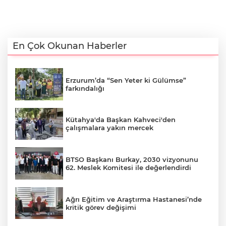
En Çok Okunan Haberler
Erzurum’da “Sen Yeter ki Gülümse”
farkındalığı
Kütahya'da Başkan Kahveci'den
çalışmalara yakın mercek
BTSO Başkanı Burkay, 2030 vizyonunu
62. Meslek Komitesi ile değerlendirdi
Ağrı Eğitim ve Araştırma Hastanesi’nde
kritik görev değişimi