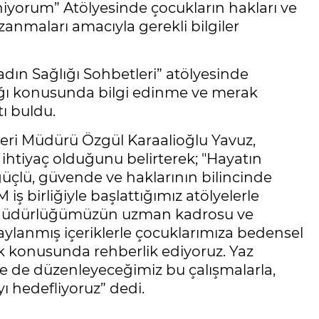
yorum” Atölyesinde çocukların hakları ve
zanmaları amacıyla gerekli bilgiler
dın Sağlığı Sohbetleri” atölyesinde
lığı konusunda bilgi edinme ve merak
tı buldu.
leri Müdürü Özgül Karaalioğlu Yavuz,
r ihtiyaç olduğunu belirterek; "Hayatın
üçlü, güvende ve haklarının bilincinde
ş birliğiyle başlattığımız atölyelerle
ri Müdürlüğümüzün uzman kadrosu ve
aylanmış içeriklerle çocuklarımıza bedensel
lık konusunda rehberlik ediyoruz. Yaz
e de düzenleyeceğimiz bu çalışmalarla,
ı hedefliyoruz” dedi.