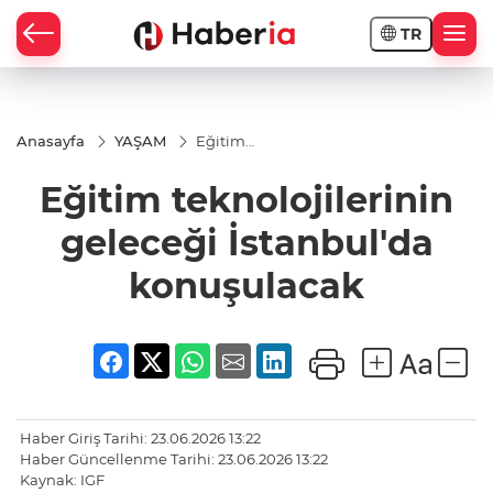
TR
Anasayfa
YAŞAM
Eğitim
teknolojilerinin
geleceği
Eğitim teknolojilerinin
İstanbul'da
konuşulacak
geleceği İstanbul'da
konuşulacak
Haber Giriş Tarihi: 23.06.2026 13:22
Haber Güncellenme Tarihi: 23.06.2026 13:22
Kaynak: IGF