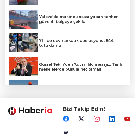
Yalova'da makine arızası yapan tanker
güvenli bölgeye çekildi
71 ilde dev narkotik operasyonu: 844
tutuklama
Gürsel Tekin’den 'tutarlılık' mesajı... Tarihi
meselelerde pusula net olmalı
Marmara Adası açıklarında arızalanan
tekne kurtarıldı
Bizi Takip Edin!
Samsun’da Alaçam'a yeni yaşam alanı
kazandırıldı
Yapay zekada onlarca uygulamanın