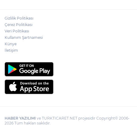
yerini tek asistan alabilir
Gizlilik Politikası
YÖK'ten uluslararası mezunlara ikamet
Çerez Politikası
kolaylığı... Süre 2 yıla kadar uzatılabilecek
Veri Politikası
Kullanım Şartnamesi
Künye
İletişim
HABER YAZILIMI
ve TURKTICARET.NET projesidir Copyright© 2006-
2026 Tüm hakları saklıdır.