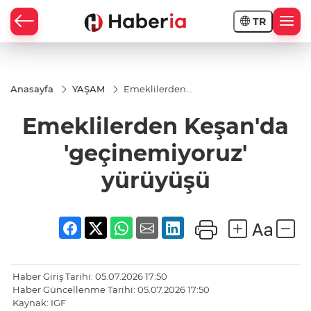
TR
Anasayfa
YAŞAM
Emeklilerden
Keşan'da
'geçinemiyoruz'
Emeklilerden Keşan'da
yürüyüşü
'geçinemiyoruz'
yürüyüşü
Haber Giriş Tarihi: 05.07.2026 17:50
Haber Güncellenme Tarihi: 05.07.2026 17:50
Kaynak: IGF