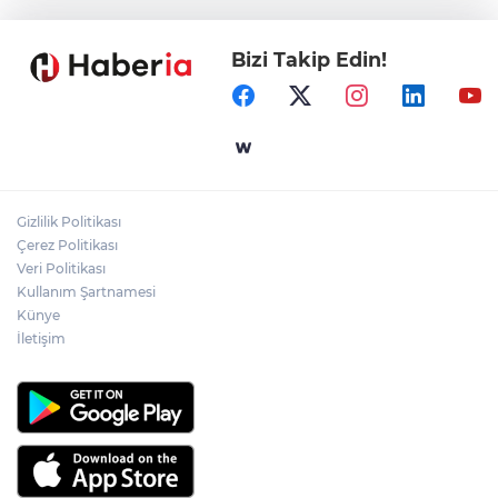
Bizi Takip Edin!
Samsun’da Alaçam'a yeni yaşam alanı
kazandırıldı
Yapay zekada onlarca uygulamanın
yerini tek asistan alabilir
Gizlilik Politikası
YÖK'ten uluslararası mezunlara ikamet
Çerez Politikası
kolaylığı... Süre 2 yıla kadar uzatılabilecek
Veri Politikası
Kullanım Şartnamesi
Künye
İletişim