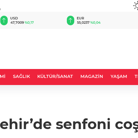
u
EUR
GBP
55,0237
%0,04
64,1422
%-0,03
Mİ
SAĞLIK
KÜLTÜR/SANAT
MAGAZİN
YAŞAM
T
şehir’de senfoni co