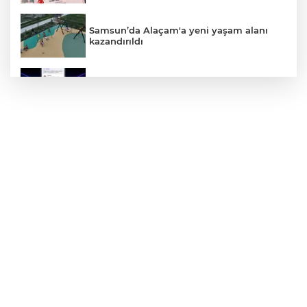
Samsun’da Alaçam'a yeni yaşam alanı
kazandırıldı
Yapay zekada onlarca uygulamanın
yerini tek asistan alabilir
Bursa Büyükşehir'den afetlere hazır iki
yeni mobil araç
Yalova'da makine arızası yapan tanker
güvenli bölgeye çekildi
Gürsel Tekin’den 'tutarlılık' mesajı... Tarihi
meselelerde pusula net olmalı