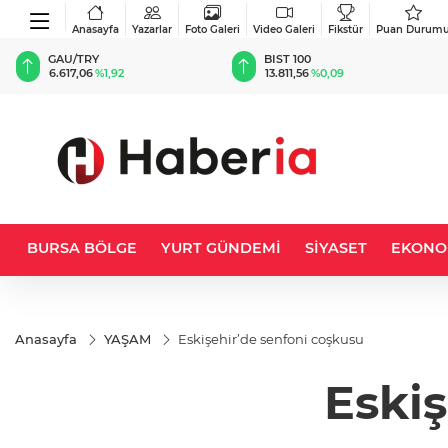
Anasayfa
Yazarlar
Foto Galeri
Video Galeri
Fikstür
Puan Durum
BIST 100
USD
13.811,56
%0,09
47,7009
%0,17
BURSA BÖLGE
YURT GÜNDEMİ
SİYASET
EKONO
Anasayfa
YAŞAM
Eskişehir’de senfoni coşkusu
Eski