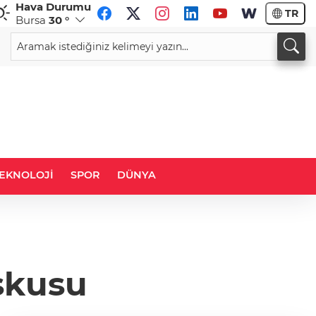
Hava Durumu
TR
Bursa
30 °
CHF
CAD
58,8479
%0,48
34,0186
%0,18
EKNOLOJİ
SPOR
DÜNYA
şkusu