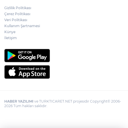
Gizlilik Politikası
İzmit Belediyesi'nden muhtarlara doğum
Çerez Politikası
günü ziyareti
Veri Politikası
Kullanım Şartnamesi
Künye
İletişim
HABER YAZILIMI
ve TURKTICARET.NET projesidir Copyright© 2006-
2026 Tüm hakları saklıdır.