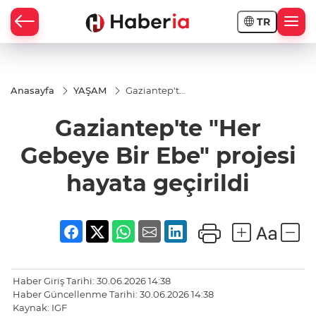
TR
Anasayfa
YAŞAM
Gaziantep'te
"Her Gebeye
Bir Ebe"
Gaziantep'te "Her
projesi
hayata
geçirildi
Gebeye Bir Ebe" projesi
hayata geçirildi
Haber Giriş Tarihi: 30.06.2026 14:38
Haber Güncellenme Tarihi: 30.06.2026 14:38
Kaynak: IGF