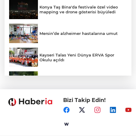
Konya Taş Bina'da festivale özel video
mapping ve drone gösterisi büyüledi
Mersin’de alzheimer hastalarına umut
Kayseri Talas Yeni Dünya ERVA Spor
Okulu açıldı
Ormanya’nın Atlas’ı yaban hayatına ışık
tutacak
Bizi Takip Edin!
Bursa İnegöl'de Alanyurt Yüzme
Havuzu'nda çalışmalar tam gaz
Kayseri Melikgazi'den ücretsiz yaz
kursları