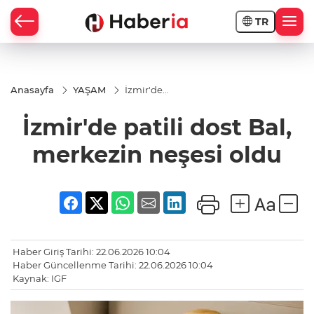
TR
Anasayfa
YAŞAM
İzmir'de
patili
dost Bal,
İzmir'de patili dost Bal,
merkezin
neşesi
oldu
merkezin neşesi oldu
Haber Giriş Tarihi: 22.06.2026 10:04
Haber Güncellenme Tarihi: 22.06.2026 10:04
Kaynak: IGF