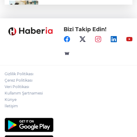
Gaziantep'in CODA&COBA'sında
mezuniyet sevinci
Bizi Takip Edin!
Ömer Çelik: 2 yıllık çalışmanın en önemli
aşamasındayız
İçişleri Bakanı Çiftçi'den YÖK ziyareti
Gizlilik Politikası
Temmuz'da 107 bin gıda denetimine 250
Çerez Politikası
milyon TL ceza kesildi
Veri Politikası
Kullanım Şartnamesi
Künye
İletişim