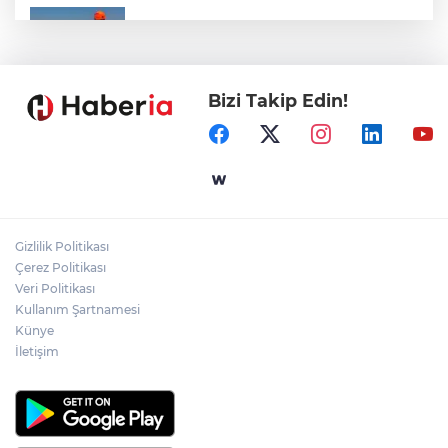
Marmara Adası açıklarında arızalanan
tekne kurtarıldı
Bizi Takip Edin!
Samsun’da Alaçam'a yeni yaşam alanı
kazandırıldı
Yapay zekada onlarca uygulamanın
yerini tek asistan alabilir
Gizlilik Politikası
YÖK'ten uluslararası mezunlara ikamet
Çerez Politikası
kolaylığı... Süre 2 yıla kadar uzatılabilecek
Veri Politikası
Kullanım Şartnamesi
Künye
İletişim