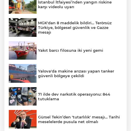
İstanbul İtfaiyesi’nden yangın riskine
karşı videolu uyarı
MGK'dan 8 maddelik bildiri... Terörsüz
Türkiye, bölgesel güvenlik ve Gazze
mesajı
Yakıt barcı filosuna iki yeni gemi
Yalova'da makine arızası yapan tanker
güvenli bölgeye çekildi
71 ilde dev narkotik operasyonu: 844
tutuklama
Gürsel Tekin’den 'tutarlılık' mesajı... Tarihi
meselelerde pusula net olmalı