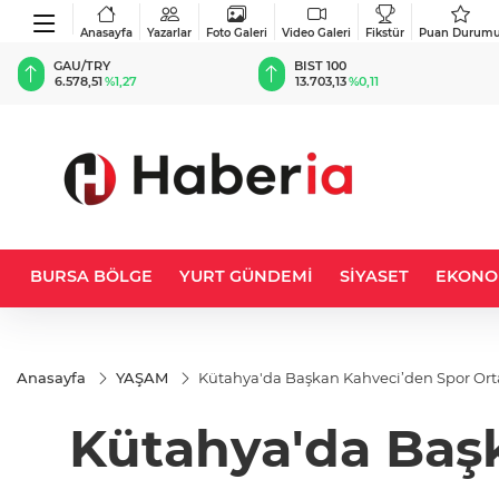
Anasayfa
Yazarlar
Foto Galeri
Video Galeri
Fikstür
Puan Durum
BIST 100
USD
13.703,13
%0,11
47,5777
%0,04
BURSA BÖLGE
YURT GÜNDEMİ
SİYASET
EKONO
Anasayfa
YAŞAM
Kütahya'da Başkan Kahveci’den Spor Ortao
Kütahya'da Baş