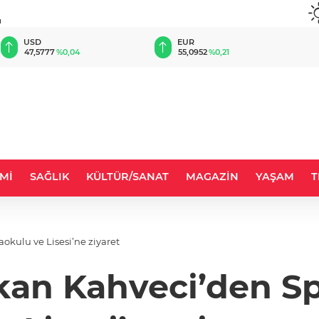
u
EUR
GBP
55,0952
%0,21
64,2383
%0,25
Mİ
SAĞLIK
KÜLTÜR/SANAT
MAGAZİN
YAŞAM
T
kulu ve Lisesi’ne ziyaret
kan Kahveci’den Sp