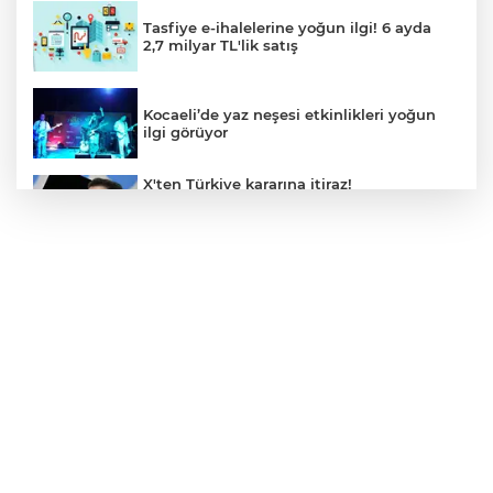
Tasfiye e-ihalelerine yoğun ilgi! 6 ayda
2,7 milyar TL'lik satış
Kocaeli’de yaz neşesi etkinlikleri yoğun
ilgi görüyor
X'ten Türkiye kararına itiraz!
İmamoğlu'nun Cumhurbaşkanlığı
Adaylığı Ofisi hesabına erişim engeli
mahkemeye taşındı
Mersin'de 4 merkez ilçeye güçlü yağmur
suyu yatırımı
Türk Kayak Merkezleri Birliği'nin 3'üncü
zirvesi Kayseri Erciyes'te
Özgür Aras'ın çok konuşulan kitabı yeni
baskısını Titanic Luxury Collection
Bodrum’da kutladı