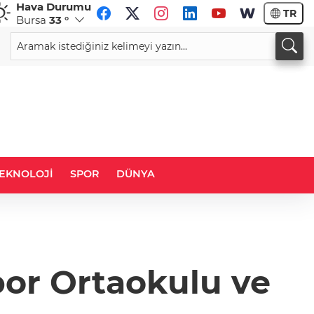
Hava Durumu
TR
Bursa
33 °
CHF
CAD
58,9973
%0,15
33,9695
%0,08
EKNOLOJİ
SPOR
DÜNYA
or Ortaokulu ve