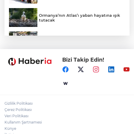
Ormanya’nın Atlas’ı yaban hayatına ışık
tutacak
Bursa İnegöl'de Alanyurt Yüzme
Havuzu'nda çalışmalar tam gaz
Bizi Takip Edin!
Kayseri Melikgazi'den ücretsiz yaz
kursları
Kocaeli’de adrenalin zirve yapacak
Gizlilik Politikası
İzmit Belediyesi'nden muhtarlara doğum
Çerez Politikası
günü ziyareti
Veri Politikası
Kullanım Şartnamesi
Künye