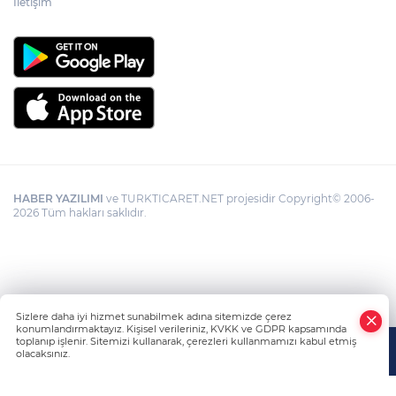
İletişim
HABER YAZILIMI
ve TURKTICARET.NET projesidir Copyright© 2006-
2026 Tüm hakları saklıdır.
Sizlere daha iyi hizmet sunabilmek adına sitemizde çerez
konumlandırmaktayız. Kişisel verileriniz, KVKK ve GDPR kapsamında
toplanıp işlenir. Sitemizi kullanarak, çerezleri kullanmamızı kabul etmiş
olacaksınız.
Anasayfa
Haber Ara
Yazarlar