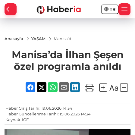
TR
Anasayfa
YAŞAM
Manisa’da
İlhan
Şeşen özel
Manisa’da İlhan Şeşen
programla
anıldı
özel programla anıldı
Haber Giriş Tarihi: 19.06.2026 14:34
Haber Güncellenme Tarihi: 19.06.2026 14:34
Kaynak: IGF