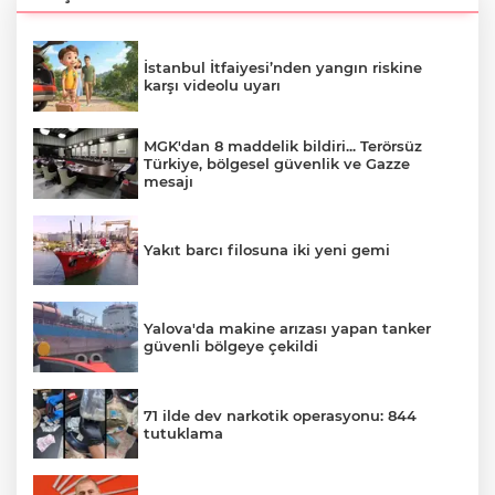
İstanbul İtfaiyesi’nden yangın riskine
karşı videolu uyarı
MGK'dan 8 maddelik bildiri... Terörsüz
Türkiye, bölgesel güvenlik ve Gazze
mesajı
Yakıt barcı filosuna iki yeni gemi
Yalova'da makine arızası yapan tanker
güvenli bölgeye çekildi
71 ilde dev narkotik operasyonu: 844
tutuklama