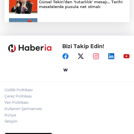
Gürsel Tekin’den 'tutarlılık' mesajı... Tarihi
meselelerde pusula net olmalı
Marmara Adası açıklarında arızalanan
tekne kurtarıldı
Bizi Takip Edin!
Samsun’da Alaçam'a yeni yaşam alanı
kazandırıldı
Yapay zekada onlarca uygulamanın
yerini tek asistan alabilir
Gizlilik Politikası
YÖK'ten uluslararası mezunlara ikamet
Çerez Politikası
kolaylığı... Süre 2 yıla kadar uzatılabilecek
Veri Politikası
Kullanım Şartnamesi
Künye
İletişim