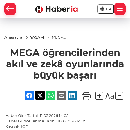
TR
Anasayfa
YAŞAM
MEGA
öğrencilerinden
akıl ve zekâ
MEGA öğrencilerinden
oyunlarında
büyük başarı
akıl ve zekâ oyunlarında
büyük başarı
Haber Giriş Tarihi: 11.05.2026 14:05
Haber Güncellenme Tarihi: 11.05.2026 14:05
Kaynak: IGF