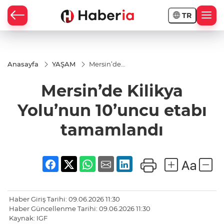
TR
Anasayfa
YAŞAM
Mersin’de
Kilikya
Yolu’nun
Mersin’de Kilikya
10’uncu
etabı
tamamlandı
Yolu’nun 10’uncu etabı
tamamlandı
Haber Giriş Tarihi: 09.06.2026 11:30
Haber Güncellenme Tarihi: 09.06.2026 11:30
Kaynak: IGF