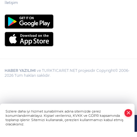
İletişim
HABER YAZILIMI
ve TURKTICARET.NET projesidir Copyright© 2006-
2026 Tüm hakları saklıdır.
Sizlere daha iyi hizmet sunabilmek adına sitemizde çerez
konumlandırmaktayız. Kişisel verileriniz, KVKK ve GDPR kapsamında
toplanıp işlenir. Sitemizi kullanarak, çerezleri kullanmamızı kabul etmiş
olacaksınız.
Anasayfa
Haber Ara
Yazarlar