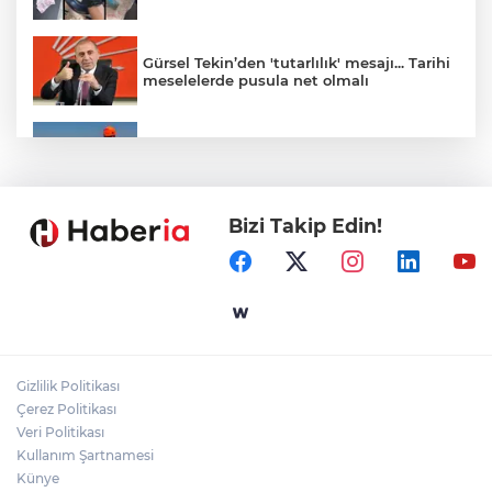
Gürsel Tekin’den 'tutarlılık' mesajı... Tarihi
meselelerde pusula net olmalı
Marmara Adası açıklarında arızalanan
tekne kurtarıldı
Bizi Takip Edin!
Samsun’da Alaçam'a yeni yaşam alanı
kazandırıldı
Yapay zekada onlarca uygulamanın
yerini tek asistan alabilir
Gizlilik Politikası
YÖK'ten uluslararası mezunlara ikamet
Çerez Politikası
kolaylığı... Süre 2 yıla kadar uzatılabilecek
Veri Politikası
Kullanım Şartnamesi
Künye