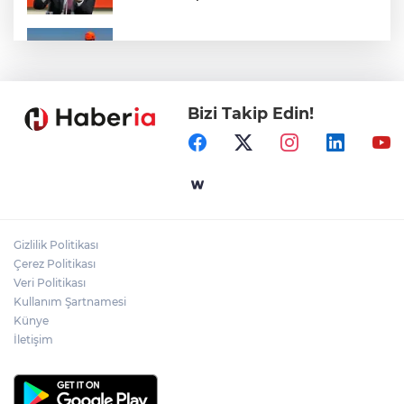
Marmara Adası açıklarında arızalanan
tekne kurtarıldı
Bizi Takip Edin!
Samsun’da Alaçam'a yeni yaşam alanı
kazandırıldı
Yapay zekada onlarca uygulamanın
yerini tek asistan alabilir
Gizlilik Politikası
YÖK'ten uluslararası mezunlara ikamet
Çerez Politikası
kolaylığı... Süre 2 yıla kadar uzatılabilecek
Veri Politikası
Kullanım Şartnamesi
Künye
İletişim