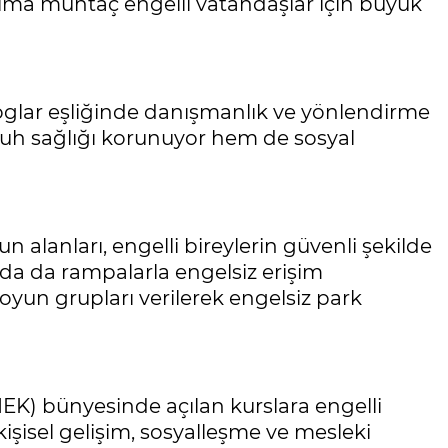
kıma muhtaç engelli vatandaşlar için büyük
ologlar eşliğinde danışmanlık ve yönlendirme
ruh sağlığı korunuyor hem de sosyal
 alanları, engelli bireylerin güvenli şekilde
rda da rampalarla engelsiz erişim
 oyun grupları verilerek engelsiz park
EK) bünyesinde açılan kurslara engelli
r kişisel gelişim, sosyalleşme ve mesleki