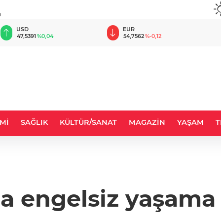
u
EUR
GBP
54,7562
%-0,12
63,7933
%-0,03
Mİ
SAĞLIK
KÜLTÜR/SANAT
MAGAZİN
YAŞAM
T
a engelsiz yaşama