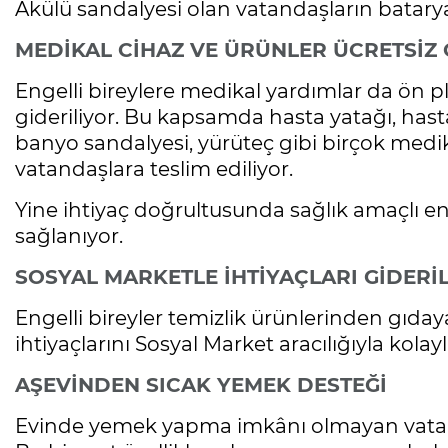
Akülü sandalyesi olan vatandaşların batarya 
MEDİKAL CİHAZ VE ÜRÜNLER ÜCRETSİZ 
Engelli bireylere medikal yardımlar da ön pl
gideriliyor. Bu kapsamda hasta yatağı, hasta 
banyo sandalyesi, yürüteç gibi birçok medik
vatandaşlara teslim ediliyor.
Yine ihtiyaç doğrultusunda sağlık amaçlı e
sağlanıyor.
SOSYAL MARKETLE İHTİYAÇLARI GİDERİ
Engelli bireyler temizlik ürünlerinden gıday
ihtiyaçlarını Sosyal Market aracılığıyla kolayl
AŞEVİNDEN SICAK YEMEK DESTEĞİ
Evinde yemek yapma imkânı olmayan vatanda