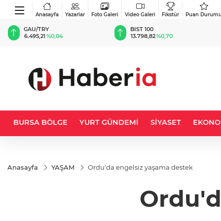
Anasayfa
Yazarlar
Foto Galeri
Video Galeri
Fikstür
Puan Durum
BIST 100
USD
4
13.798,82
%0,70
47,5391
%0,04
BURSA BÖLGE
YURT GÜNDEMİ
SİYASET
EKONO
Anasayfa
YAŞAM
Ordu'da engelsiz yaşama destek
Ordu'd