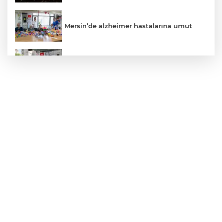
Mersin’de alzheimer hastalarına umut
Kayseri Talas Yeni Dünya ERVA Spor
Okulu açıldı
Ormanya’nın Atlas’ı yaban hayatına ışık
tutacak
Bursa İnegöl'de Alanyurt Yüzme
Havuzu'nda çalışmalar tam gaz
Kayseri Melikgazi'den ücretsiz yaz
kursları