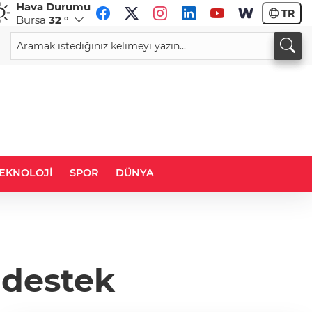
Hava Durumu
TR
Bursa
32 °
CHF
CAD
58,4377
%0,09
33,9248
%0,10
EKNOLOJİ
SPOR
DÜNYA
 destek