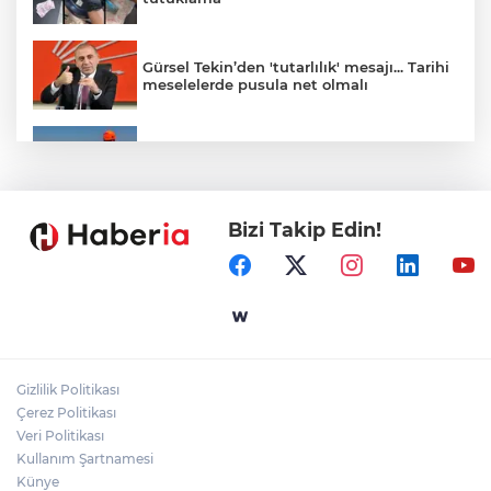
Gürsel Tekin’den 'tutarlılık' mesajı... Tarihi
meselelerde pusula net olmalı
Marmara Adası açıklarında arızalanan
tekne kurtarıldı
Bizi Takip Edin!
Samsun’da Alaçam'a yeni yaşam alanı
kazandırıldı
Yapay zekada onlarca uygulamanın
yerini tek asistan alabilir
Gizlilik Politikası
YÖK'ten uluslararası mezunlara ikamet
Çerez Politikası
kolaylığı... Süre 2 yıla kadar uzatılabilecek
Veri Politikası
Kullanım Şartnamesi
Künye