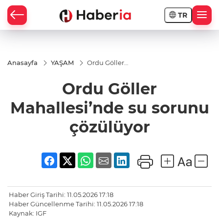
TR
Anasayfa
YAŞAM
Ordu Göller
Mahallesi’nde
su sorunu
Ordu Göller
çözülüyor
Mahallesi’nde su sorunu
çözülüyor
Haber Giriş Tarihi: 11.05.2026 17:18
Haber Güncellenme Tarihi: 11.05.2026 17:18
Kaynak: IGF