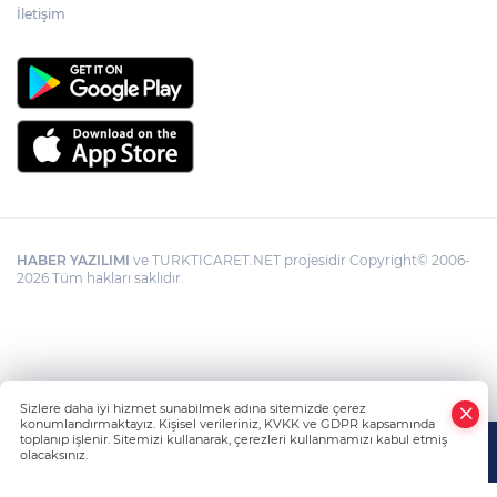
İletişim
HABER YAZILIMI
ve TURKTICARET.NET projesidir Copyright© 2006-
2026 Tüm hakları saklıdır.
Sizlere daha iyi hizmet sunabilmek adına sitemizde çerez
konumlandırmaktayız. Kişisel verileriniz, KVKK ve GDPR kapsamında
toplanıp işlenir. Sitemizi kullanarak, çerezleri kullanmamızı kabul etmiş
olacaksınız.
Anasayfa
Haber Ara
Yazarlar