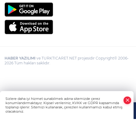
HABER YAZILIMI
ve TURKTICARET.NET projesidir Copyright© 2006-
2026 Tüm hakları saklıdır.
Sizlere daha iyi hizmet sunabilmek adına sitemizde çerez
konumlandırmaktayız. Kişisel verileriniz, KVKK ve GDPR kapsamında
toplanıp işlenir. Sitemizi kullanarak, çerezleri kullanmamızı kabul etmiş
olacaksınız.
Anasayfa
Haber Ara
Yazarlar