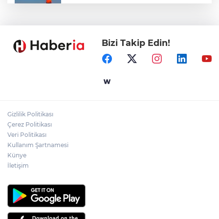
Marmara Adası açıklarında arızalanan
tekne kurtarıldı
Bizi Takip Edin!
Samsun’da Alaçam'a yeni yaşam alanı
kazandırıldı
Yapay zekada onlarca uygulamanın
yerini tek asistan alabilir
Gizlilik Politikası
YÖK'ten uluslararası mezunlara ikamet
Çerez Politikası
kolaylığı... Süre 2 yıla kadar uzatılabilecek
Veri Politikası
Kullanım Şartnamesi
Künye
İletişim