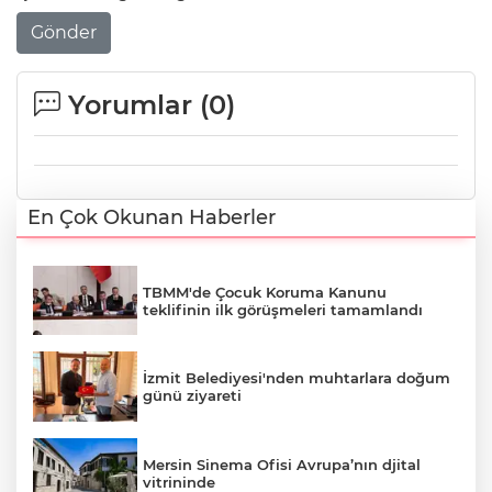
Gönder
Yorumlar (
0
)
En Çok Okunan Haberler
TBMM'de Çocuk Koruma Kanunu
teklifinin ilk görüşmeleri tamamlandı
İzmit Belediyesi'nden muhtarlara doğum
günü ziyareti
Mersin Sinema Ofisi Avrupa’nın djital
vitrininde