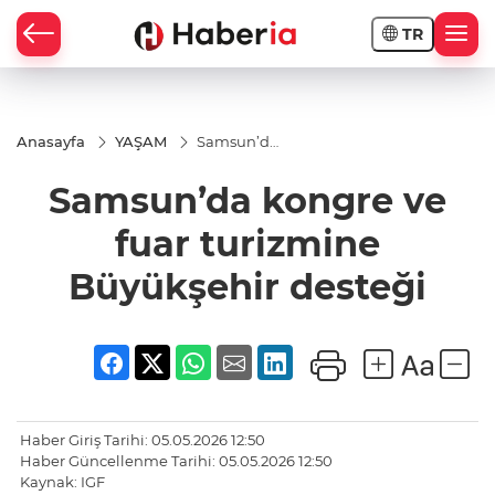
TR
Anasayfa
YAŞAM
Samsun’da
kongre ve
fuar
Samsun’da kongre ve
turizmine
Büyükşehir
desteği
fuar turizmine
Büyükşehir desteği
Haber Giriş Tarihi: 05.05.2026 12:50
Haber Güncellenme Tarihi: 05.05.2026 12:50
Kaynak: IGF