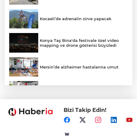
Kocaeli’de adrenalin zirve yapacak
Konya Taş Bina'da festivale özel video
mapping ve drone gösterisi büyüledi
Mersin’de alzheimer hastalarına umut
Kayseri Talas Yeni Dünya ERVA Spor
Okulu açıldı
Bizi Takip Edin!
Ormanya’nın Atlas’ı yaban hayatına ışık
tutacak
Bursa İnegöl'de Alanyurt Yüzme