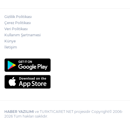
Havuzu'nda çalışmalar tam gaz
Gizlilik Politikası
Kayseri Melikgazi'den ücretsiz yaz
Çerez Politikası
kursları
Veri Politikası
Kullanım Şartnamesi
Künye
İletişim
HABER YAZILIMI
ve TURKTICARET.NET projesidir Copyright© 2006-
2026 Tüm hakları saklıdır.