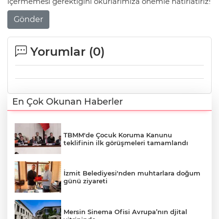
içermemesi gerektiğini okurlarımıza önemle hatırlatırız!
Gönder
Yorumlar (
0
)
En Çok Okunan Haberler
TBMM'de Çocuk Koruma Kanunu
teklifinin ilk görüşmeleri tamamlandı
İzmit Belediyesi'nden muhtarlara doğum
günü ziyareti
Mersin Sinema Ofisi Avrupa’nın djital