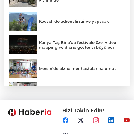
vitrininde
Kocaeli’de adrenalin zirve yapacak
Konya Taş Bina'da festivale özel video
mapping ve drone gösterisi büyüledi
Mersin’de alzheimer hastalarına umut
Kayseri Talas Yeni Dünya ERVA Spor
Okulu açıldı
Bizi Takip Edin!
Ormanya’nın Atlas’ı yaban hayatına ışık
tutacak