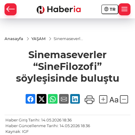
TR
Anasayfa
YAŞAM
Sinemaseverler
“SineFilozofi”
söyleşisinde
Sinemaseverler
buluştu
“SineFilozofi”
söyleşisinde buluştu
Haber Giriş Tarihi: 14.05.2026 18:36
Haber Güncellenme Tarihi: 14.05.2026 18:36
Kaynak: IGF