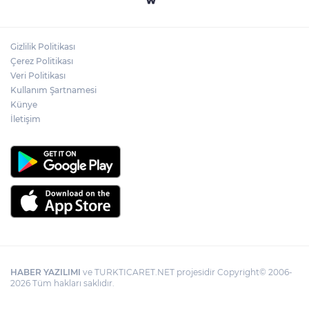
Bursa İnegöl'de Alanyurt Yüzme
Havuzu'nda çalışmalar tam gaz
Gizlilik Politikası
Kayseri Melikgazi'den ücretsiz yaz
Çerez Politikası
kursları
Veri Politikası
Kullanım Şartnamesi
Künye
İletişim
HABER YAZILIMI
ve TURKTICARET.NET projesidir Copyright© 2006-
2026 Tüm hakları saklıdır.