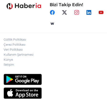
Bizi Takip Edin!
Samsun’da Alaçam'a yeni yaşam alanı
kazandırıldı
Yapay zekada onlarca uygulamanın
yerini tek asistan alabilir
Gizlilik Politikası
YÖK'ten uluslararası mezunlara ikamet
Çerez Politikası
kolaylığı... Süre 2 yıla kadar uzatılabilecek
Veri Politikası
Kullanım Şartnamesi
Künye
İletişim