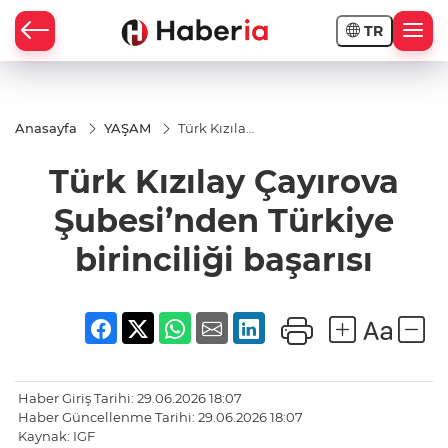
TR
Anasayfa
YAŞAM
Türk Kızılay
Çayırova
Şubesi’nden
Türk Kızılay Çayırova
Türkiye
birinciliği
başarısı
Şubesi’nden Türkiye
birinciliği başarısı
Haber Giriş Tarihi: 29.06.2026 18:07
Haber Güncellenme Tarihi: 29.06.2026 18:07
Kaynak: IGF