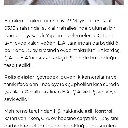
Edinilen bilgilere göre olay, 23 Mayıs gecesi saat
03.15 sıralarında İstiklal Mahallesi’nde bulunan bir
ikamette yaşandı. Yapılan incelemelerde C.T.’nin,
aynı evde kalan yeğeni E.A. tarafından darbedildiği
belirlendi. Olay sırasında evde maktulün kız kardeşi
Ç.A. ile E.A.’nın kız arkadaşı F.Ş.’nin de bulunduğu
tespit edildi.
Polis ekipleri
çevredeki güvenlik kameralarını ve
tanık ifadelerini inceleyerek şüphelileri kısa sürede
yakaladı. Gözaltına alınan E.A., Ç.A. ve F.Ş. adliyeye
sevk edildi.
Mahkeme tarafından F.Ş. hakkında
adli kontrol
kararı verilirken, Ç.A. ev hapsine çarptırıldı. Dayısını
darbederek ölümüne neden olduğu öne sürülen