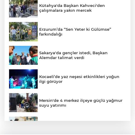
Kütahya'da Başkan Kahveci'den
çalışmalara yakın mercek
Erzurum’da “Sen Yeter ki Gülümse”
farkındalığı
Sakarya'da gençler istedi, Başkan
Alemdar talimat verdi
Kocaeli’de yaz neşesi etkinlikleri yoğun
ilgi görüyor
Mersin'de 4 merkez ilçeye güçlü yağmur
suyu yatırımı
Gaziantep'in CODA&COBA'sında
mezuniyet sevinci