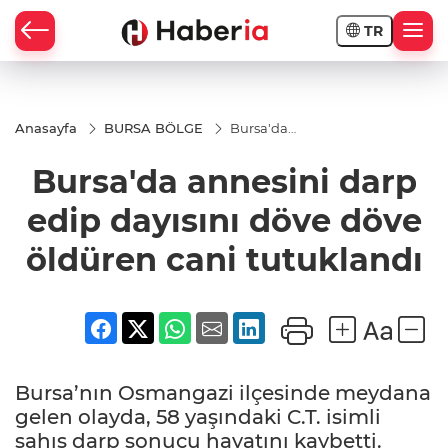
TR
Anasayfa
BURSA BÖLGE
Bursa'da
annesini
darp edip
Bursa'da annesini darp
dayısını
döve döve
öldüren
edip dayısını döve döve
cani
tutuklandı
öldüren cani tutuklandı
Bursa’nın Osmangazi ilçesinde meydana
gelen olayda, 58 yaşındaki C.T. isimli
şahıs darp sonucu hayatını kaybetti.