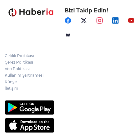
Bizi Takip Edin!
İçişleri Bakanı Çiftçi'den YÖK ziyareti
Temmuz'da 107 bin gıda denetimine 250
milyon TL ceza kesildi
Gizlilik Politikası
Gebze'e 5 Başkan Şehit Yılmaz Argon
Çerez Politikası
Caddesi'nde
Veri Politikası
Kullanım Şartnamesi
Künye
İletişim